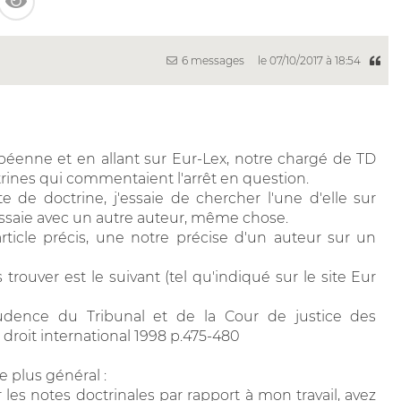
6 messages
le 07/10/2017 à 18:54
ropéenne et en allant sur Eur-Lex, notre chargé de TD
ctrines qui commentaient l'arrêt en question.
ste de doctrine, j'essaie de chercher l'une d'elle sur
j'essaie avec un autre auteur, même chose.
ticle précis, une notre précise d'un auteur sur un
rouver est le suivant (tel qu'indiqué sur le site Eur
udence du Tribunal et de la Cour de justice des
oit international 1998 p.475-480
 plus général :
s notes doctrinales par rapport à mon travail, avez