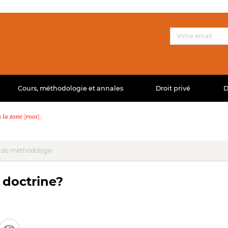
Cours, méthodologie et annales
Droit privé
D
la zone |root|.
 de méthodologie
 doctrine?