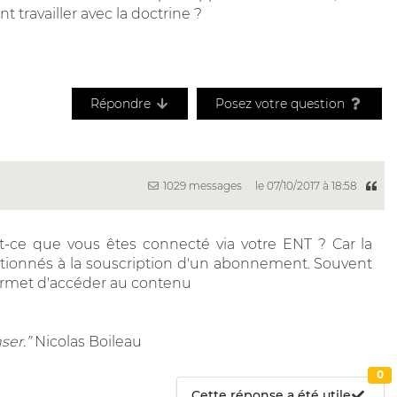
travailler avec la doctrine ?
Répondre
Posez votre question
1029 messages
le 07/10/2017 à 18:58
st-ce que vous êtes connecté via votre ENT ? Car la
itionnés à la souscription d'un abonnement. Souvent
permet d'accéder au contenu
ser.”
Nicolas Boileau
0
Cette réponse a été utile