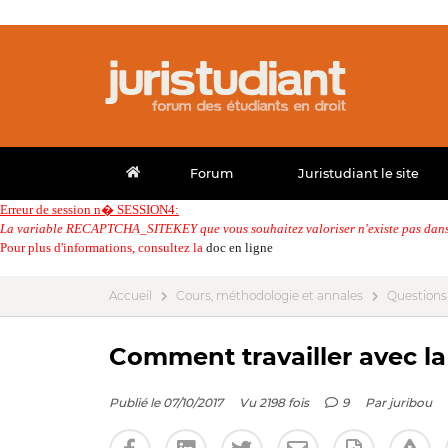
Forum
Juristudiant le site
Erreur de session n� SESSION4:
La variable RECAPTCHA_SITEKEY que vous souhaitez valoriser n'existe pas dans 
Pour plus d'informations, consultez la
doc en ligne
Accueil
Cours, méthodologie et annales
Questions
Comment travailler avec la
Publié le 07/10/2017
Vu 2198 fois
9
Par
juribou