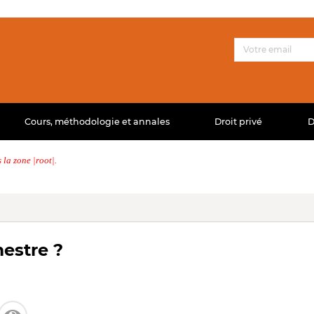
Cours, méthodologie et annales
Droit privé
D
la zone |root|.
estre ?