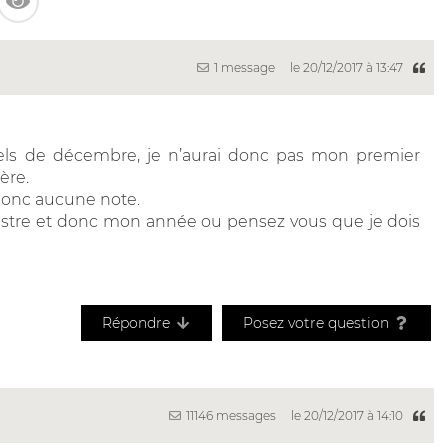
1 message
le 20/12/2017 à 13:47
els de décembre, je n’aurai donc pas mon premier
ère.
 donc aucune note.
estre et donc mon année ou pensez vous que je dois
Répondre
Posez votre question
11146 messages
le 20/12/2017 à 14:10