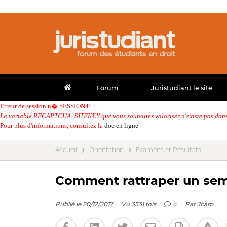
Forum
Juristudiant le site
Erreur de session n� SESSION4:
La variable RECAPTCHA_SITEKEY que vous souhaitez valoriser n'existe pas dans 
Pour plus d'informations, consultez la
doc en ligne
Accueil
Orientation
Examens et Résultats
Comment rattraper un sem
Publié le 20/12/2017
Vu 3531 fois
4
Par
Jcam