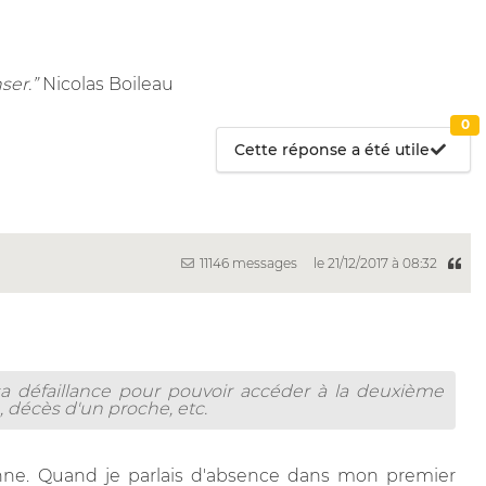
ser.”
Nicolas Boileau
0
Cette réponse a été utile
11146 messages
le 21/12/2017 à 08:32
r sa défaillance pour pouvoir accéder à la deuxième
 décès d'un proche, etc.
nne. Quand je parlais d'absence dans mon premier