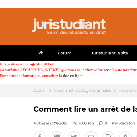
Forum
Juristudiant le site
Erreur de session n� SESSION4:
La variable RECAPTCHA_SITEKEY que vous souhaitez valoriser n'existe pas dans 
Pour plus d'informations, consultez la
doc en ligne
Accueil
Cours, méthodologie et annales
Modèles d
Comment lire un arrêt de 
Publié le 07/11/2019
Vu 7832 fois
0
Par
Ragaton