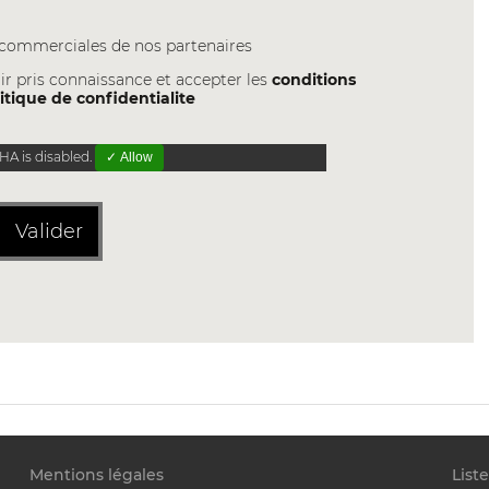
s commerciales de nos partenaires
ir pris connaissance et accepter les
conditions
itique de confidentialite
A is disabled.
✓ Allow
Valider
Mentions légales
List