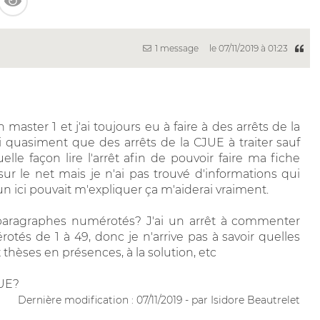
1 message
le 07/11/2019 à 01:23
en master 1 et j'ai toujours eu à faire à des arrêts de la
i quasiment que des arrêts de la CJUE à traiter sauf
le façon lire l'arrêt afin de pouvoir faire ma fiche
sur le net mais je n'ai pas trouvé d'informations qui
'un ici pouvait m'expliquer ça m'aiderai vraiment.
paragraphes numérotés? J'ai un arrêt à commenter
tés de 1 à 49, donc je n'arrive pas à savoir quelles
x thèses en présences, à la solution, etc
JUE?
Dernière modification : 07/11/2019 - par Isidore Beautrelet