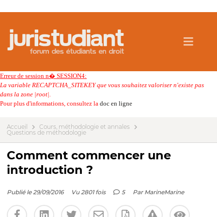
Erreur de session n� SESSION4:
La variable RECAPTCHA_SITEKEY que vous souhaitez valoriser n'existe pas
dans la zone |root|.
Pour plus d'informations, consultez la
doc en ligne
Accueil
Cours, méthodologie et annales
Questions de méthodologie
Comment commencer une
introduction ?
Publié le 29/09/2016
Vu 2801 fois
5
Par
MarineMarine