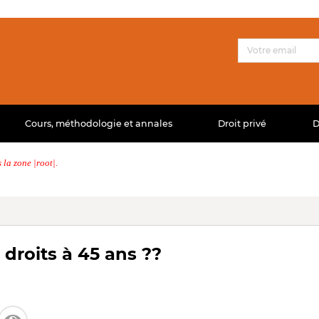
Cours, méthodologie et annales
Droit privé
D
la zone |root|.
roits à 45 ans ??