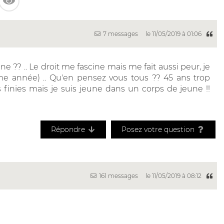
7 messages
le 11/05/2019 à 01:06
ine ?? .. Le droit me fascine mais me fait aussi peur, je
me année) .. Qu'en pensez vous tous ?? 45 ans trop
s finies mais je suis jeune dans un corps de jeune !!
Répondre
Posez votre question
161 messages
le 11/05/2019 à 08:12