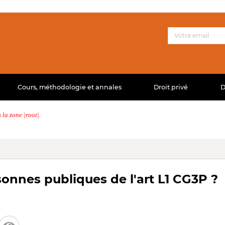
Cours, méthodologie et annales
Droit privé
D
la zone |root|.
sonnes publiques de l'art L1 CG3P ?