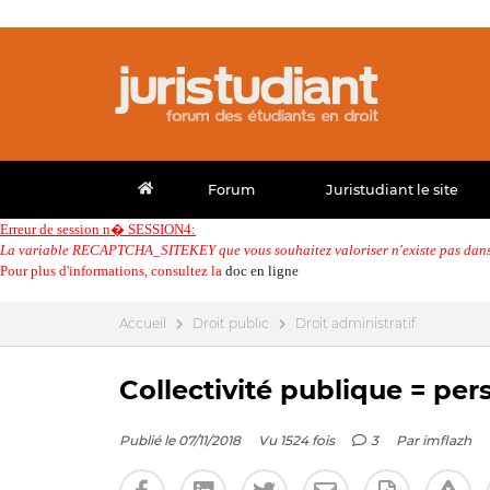
Forum
Juristudiant le site
Erreur de session n� SESSION4:
La variable RECAPTCHA_SITEKEY que vous souhaitez valoriser n'existe pas dans 
Pour plus d'informations, consultez la
doc en ligne
Accueil
Droit public
Droit administratif
Collectivité publique = per
Publié le 07/11/2018
Vu 1524 fois
3
Par
imflazh