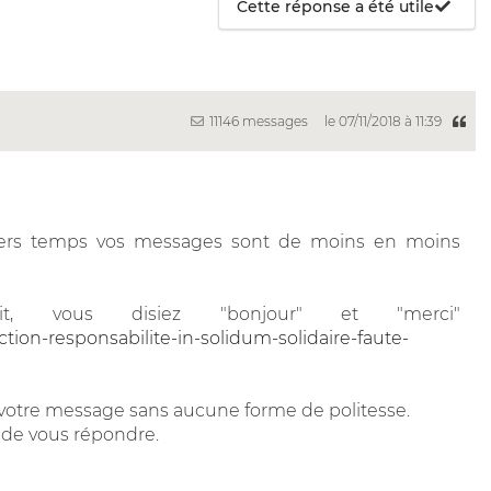
Cette réponse a été utile
11146 messages
le 07/11/2018 à 11:39
niers temps vos messages sont de moins en moins
t, vous disiez "bonjour" et "merci"
tion-responsabilite-in-solidum-solidaire-faute-
 votre message sans aucune forme de politesse.
 de vous répondre.