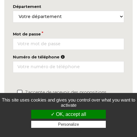
Département
Mot de passe
Numéro de téléphone
J'accepte de recevoir des propositions
commerciales de nos partenaires
This site uses cookies and gives you control over what you want to
activate
En cochant cette case, je reconnais avoir
pris connaissance et accepter les
✓ OK, accept all
conditions générales d'utilisation
ainsi que
la
politique de confidentialite
Personalize
Privacy policy