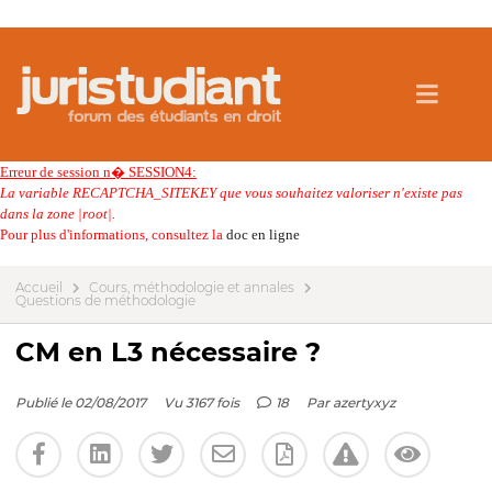
Erreur de session n� SESSION4:
La variable RECAPTCHA_SITEKEY que vous souhaitez valoriser n'existe pas
dans la zone |root|.
Pour plus d'informations, consultez la
doc en ligne
Accueil
Cours, méthodologie et annales
Questions de méthodologie
CM en L3 nécessaire ?
Publié le 02/08/2017
Vu 3167 fois
18
Par
azertyxyz