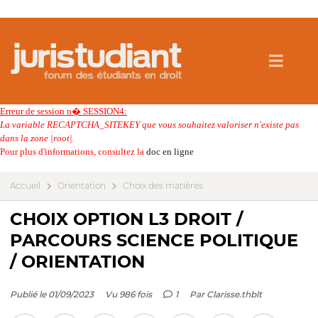
Erreur de session n� SESSION4:
La variable RECAPTCHA_SITEKEY que vous souhaitez valoriser n'existe pas
dans la zone |root|.
Pour plus d'informations, consultez la
doc en ligne
Accueil
Orientation
Choix des matières
CHOIX OPTION L3 DROIT /
PARCOURS SCIENCE POLITIQUE
/ ORIENTATION
Publié le 01/09/2023
Vu 986 fois
1
Par
Clarisse.thblt