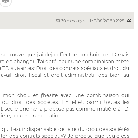
30 messages
le 11/08/2016 à 21:29
se trouve que j'ai déjà effectué un choix de TD mais
ncore en changer. J'ai opté pour une combinaison mixte
 à TD suivantes: Droit des contrats spéciaux et droit du
vail, droit fiscal et droit administratif des bien au
mon choix et j'hésite avec une combinaison qui
 du droit des sociétés. En effet, parmi toutes les
e), seule une ne la propose pas comme matière à TD.
ière, d'où mon hésitation.
qu'il est indispensable de faire du droit des sociétés
er des contrats spéciaux? Je précise que seule ces