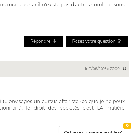
s mon cas car il n'existe pas d'autres combinaisons
Répondre
Posez votre question
le 11/08/2016 à 23:00
 tu envisages un cursus affairiste (ce que je ne peux
sionnant), le droit des sociétés c'est LA matière
0
Cette réponse a été utile