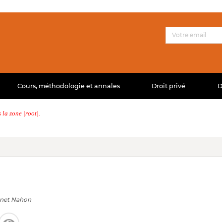
Cours, méthodologie et annales
Droit privé
D
la zone |root|.
unet Nahon