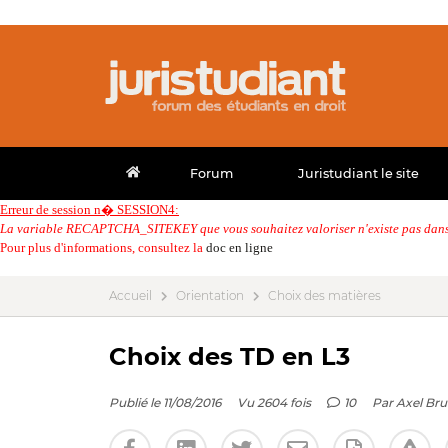
Forum
Juristudiant le site
Erreur de session n� SESSION4:
La variable RECAPTCHA_SITEKEY que vous souhaitez valoriser n'existe pas dans 
Pour plus d'informations, consultez la
doc en ligne
Accueil
Orientation
Choix des matières
Choix des TD en L3
Publié le 11/08/2016
Vu 2604 fois
10
Par
Axel Br