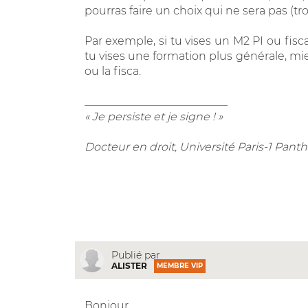
pourras faire un choix qui ne sera pas (tr
Par exemple, si tu vises un M2 PI ou fisca
tu vises une formation plus générale, mie
ou la fisca.
__________________________
« Je persiste et je signe ! »
Docteur en droit, Université Paris-1 Pa
Publié par
ALISTER
MEMBRE VIP
Bonjour,