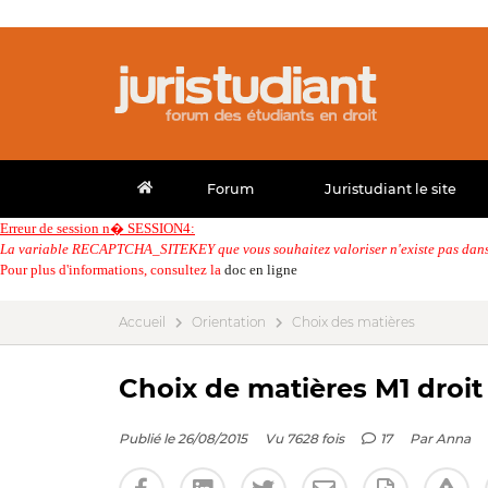
Forum
Juristudiant le site
Erreur de session n� SESSION4:
La variable RECAPTCHA_SITEKEY que vous souhaitez valoriser n'existe pas dans 
Pour plus d'informations, consultez la
doc en ligne
Accueil
Orientation
Choix des matières
Choix de matières M1 droit 
Publié le 26/08/2015
Vu 7628 fois
17
Par
Anna