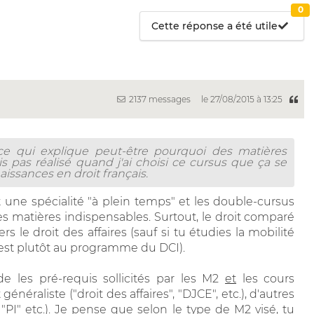
0
Cette réponse a été utile
2137 messages
le 27/08/2015 à 13:25
ce qui explique peut-être pourquoi des matières
is pas réalisé quand j'ai choisi ce cursus que ça se
aissances en droit français.
st une spécialité "à plein temps" et les double-cursus
s matières indispensables. Surtout, le droit comparé
rs le droit des affaires (sauf si tu étudies la mobilité
c'est plutôt au programme du DCI).
e les pré-requis sollicités par les M2
et
les cours
néraliste ("droit des affaires", "DJCE", etc.), d'autres
", "PI" etc.). Je pense que selon le type de M2 visé, tu