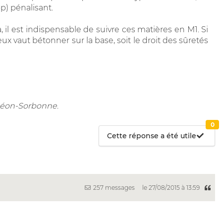
op) pénalisant.
, il est indispensable de suivre ces matières en M1. Si
ux vaut bétonner sur la base, soit le droit des sûretés
nthéon-Sorbonne
.
0
Cette réponse a été utile
257 messages
le 27/08/2015 à 13:59