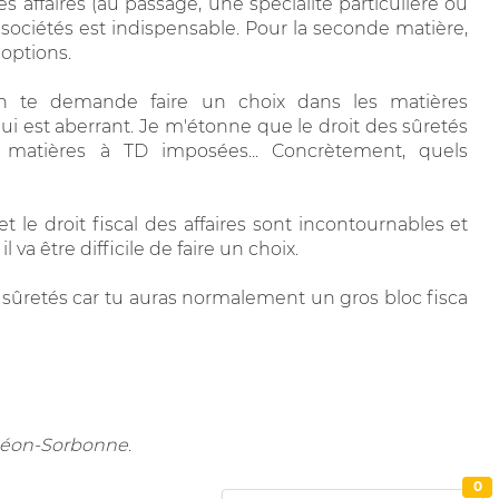
s affaires (au passage, une spécialité particulière ou
s sociétés est indispensable. Pour la seconde matière,
 options.
n te demande faire un choix dans les matières
ui est aberrant. Je m'étonne que le droit des sûretés
s matières à TD imposées... Concrètement, quels
 le droit fiscal des affaires sont incontournables et
 va être difficile de faire un choix.
s sûretés car tu auras normalement un gros bloc fisca
nthéon-Sorbonne
.
0