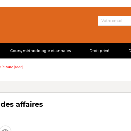
Cours, méthodologie et annales
Droit privé
D
la zone |root|.
des affaires