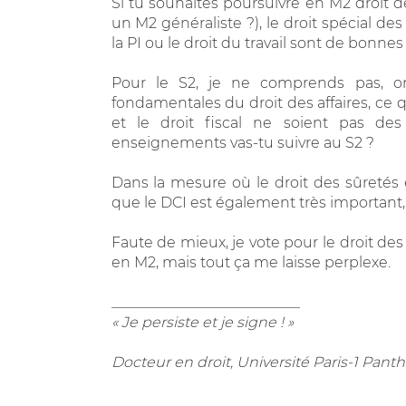
Si tu souhaites poursuivre en M2 droit de
un M2 généraliste ?), le droit spécial de
la PI ou le droit du travail sont de bonnes
Pour le S2, je ne comprends pas, o
fondamentales du droit des affaires, ce q
et le droit fiscal ne soient pas de
enseignements vas-tu suivre au S2 ?
Dans la mesure où le droit des sûretés et
que le DCI est également très important, il
Faute de mieux, je vote pour le droit de
en M2, mais tout ça me laisse perplexe.
__________________________
« Je persiste et je signe ! »
Docteur en droit, Université Paris-1 Pa