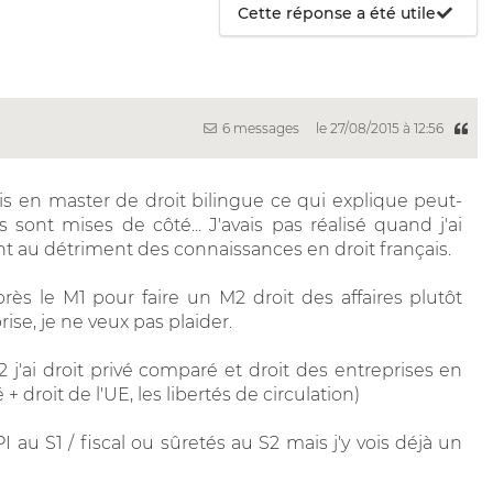
Cette réponse a été utile
6 messages
le 27/08/2015 à 12:56
s en master de droit bilingue ce qui explique peut-
sont mises de côté... J'avais pas réalisé quand j'ai
int au détriment des connaissances en droit français.
près le M1 pour faire un M2 droit des affaires plutôt
ise, je ne veux pas plaider.
j'ai droit privé comparé et droit des entreprises en
é + droit de l'UE, les libertés de circulation)
I au S1 / fiscal ou sûretés au S2 mais j'y vois déjà un