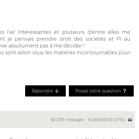
s l'air intéressantes et plusieurs d'entre elles me
t je pensais prendre droit des sociétés et PI au
rive absolument pas à me décider !
s sont selon vous les matières incontournables pour
Répondre
Posez votre question
2137 messages
le 26/08/2015 à 17:54