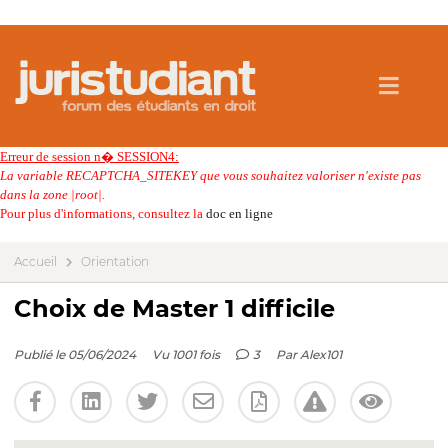
Erreur de session n� SESSION4:
La variable RECAPTCHA_SITEKEY que vous souhaitez valoriser n'existe pas
dans la zone |root|.
Pour plus d'informations, consultez la
doc en ligne
Accueil
Orientation
Choix de Master 1 difficile
Publié le 05/06/2024
Vu 1001 fois
3
Par
Alex101