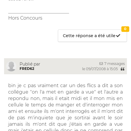
__________________________
Hors Concours
0
Cette réponse a été utile
7 messages
Publié par
FRED62
le 09/07/2008 à 15:05
bin je c pas vraiment car un des flics a dit a son
collégue "on l'a met en garde a vue" et l'autre a
repondu non, mais il etait midi et il mon mis en
cellule le temps de manger et d'interroger mon
ami et ensuite ils m'ont interrogés et il m'ont dit
de pas m'inquiete que je sortirai avant le soir
jamais ils m'ont dit que j'étais en garde a vue
mais j'etais en cellule donc je ne comprend pas