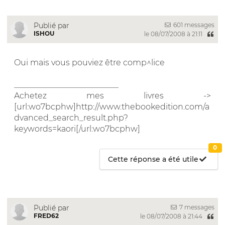
601 messages
Publié par
ISHOU
le 08/07/2008 à 21:11
Oui mais vous pouviez être comp^lice
__________________________
Achetez mes livres ->
[url:wo7bcphw]http://www.thebookedition.com/a
dvanced_search_result.php?
keywords=kaori[/url:wo7bcphw]
0
Cette réponse a été utile
7 messages
Publié par
FRED62
le 08/07/2008 à 21:44