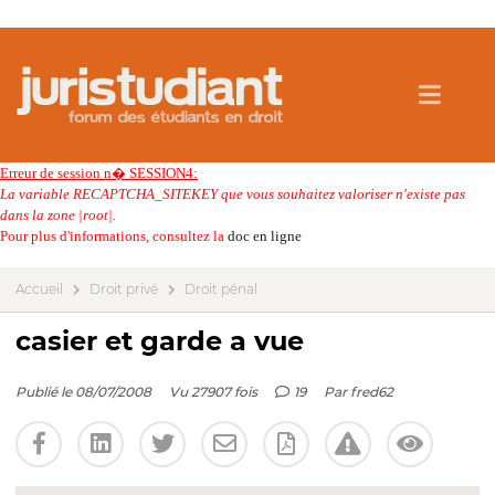
Erreur de session n� SESSION4:
La variable RECAPTCHA_SITEKEY que vous souhaitez valoriser n'existe pas
dans la zone |root|.
Pour plus d'informations, consultez la
doc en ligne
Accueil
Droit privé
Droit pénal
casier et garde a vue
Publié le 08/07/2008
Vu 27907 fois
19
Par
fred62