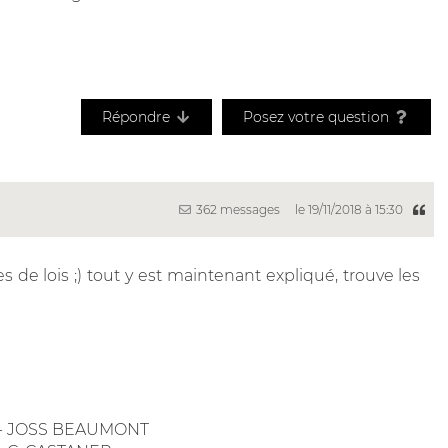
Répondre
Posez votre question
362 messages
le 19/11/2018 à 15:30
s de lois ;) tout y est maintenant expliqué, trouve les
SS - JOSS BEAUMONT