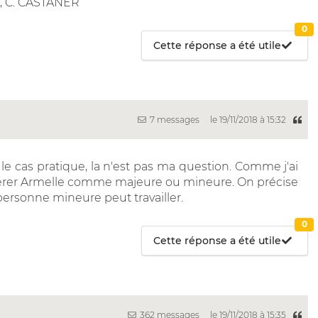
", C. CASTANER
0
Cette réponse a été utile
7 messages
le 19/11/2018 à 15:32
e le cas pratique, la n'est pas ma question. Comme j'ai
sidérer Armelle comme majeure ou mineure. On précise
ersonne mineure peut travailler.
0
Cette réponse a été utile
362 messages
le 19/11/2018 à 15:35