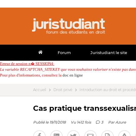
Forum
Juristudiant le site
Erreur de session n� SESSION4:
La variable RECAPTCHA_SITEKEY que vous souhaitez valoriser n'existe pas dans 
Pour plus d'informations, consultez la
doc en ligne
Accueil
Droit privé
Introduction au droit et procédu
Cas pratique transsexuali
Publié le 19/11/2018
Vu 1412 fois
3
Par
Azure