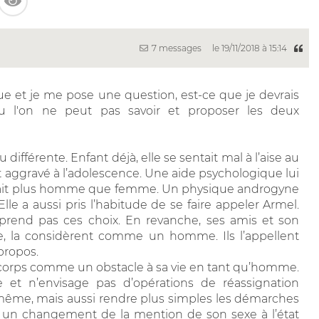
7 messages
le 19/11/2018 à 15:14
e et je me pose une question, est-ce que je devrais
 l'on ne peut pas savoir et proposer les deux
 différente. Enfant déjà, elle se sentait mal à l’aise au
est aggravé à l’adolescence. Une aide psychologique lui
tait plus homme que femme. Un physique androgyne
le a aussi pris l’habitude de se faire appeler Armel.
mprend pas ces choix. En revanche, ses amis et son
re, la considèrent comme un homme. Ils l’appellent
propos.
n corps comme un obstacle à sa vie en tant qu’homme.
 et n’envisage pas d’opérations de réassignation
e-même, mais aussi rendre plus simples les démarches
nir un changement de la mention de son sexe à l’état