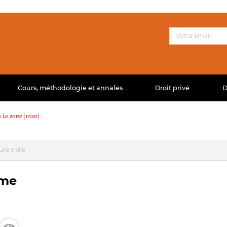
Cours, méthodologie et annales
Droit privé
D
la zone |root|.
re civile
sme