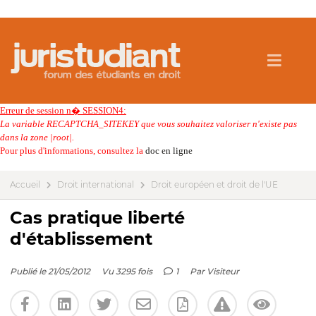
Erreur de session n� SESSION4:
La variable RECAPTCHA_SITEKEY que vous souhaitez valoriser n'existe pas
dans la zone |root|.
Pour plus d'informations, consultez la
doc en ligne
Accueil
Droit international
Droit européen et droit de l'UE
Cas pratique liberté
d'établissement
Publié le 21/05/2012
Vu 3295 fois
1
Par
Visiteur