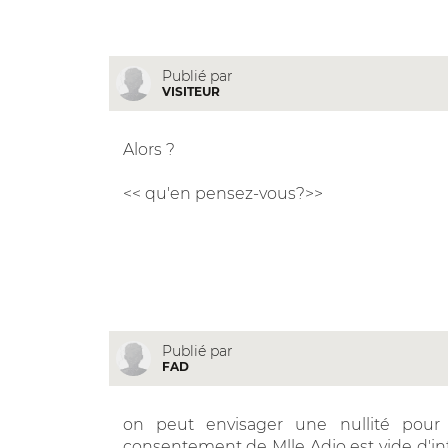
Publié par
VISITEUR
Alors ?
<< qu'en pensez-vous?>>
Publié par
FAD
on peut envisager une nullité pou
consentement de Mlle Adjo est vide d'in