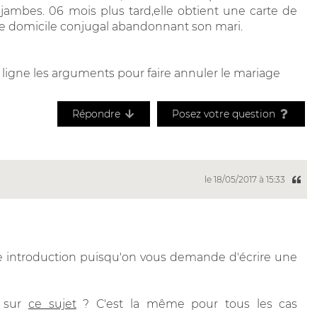
jambes. 06 mois plus tard,elle obtient une carte de
e le domicile conjugal abandonnant son mari.
ligne les arguments pour faire annuler le mariage
Répondre
Posez votre question
le 18/05/2017 à 15:33
une introduction puisqu'on vous demande d'écrire une
e sur
ce sujet
? C'est la même pour tous les cas