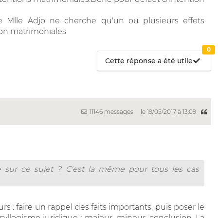
e Mlle Adjo ne cherche qu'un ou plusieurs effets
ion matrimoniales
0
Cette réponse a été utile
11146 messages
le 19/05/2017 à 13:09
 sur ce sujet ? C'est la même pour tous les cas
s : faire un rappel des faits importants, puis poser le
syllogisme juridique : majeur, mineur, conclusion. La