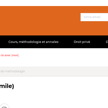
Cours, méthodologie et annales
Droit privé
D
la zone |root|.
 de méthodologie
mile)