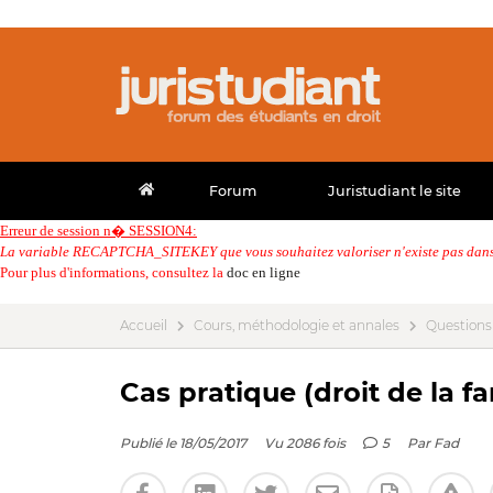
Forum
Juristudiant le site
Erreur de session n� SESSION4:
La variable RECAPTCHA_SITEKEY que vous souhaitez valoriser n'existe pas dans 
Pour plus d'informations, consultez la
doc en ligne
Accueil
Cours, méthodologie et annales
Questions
Cas pratique (droit de la fa
Publié le 18/05/2017
Vu 2086 fois
5
Par
Fad