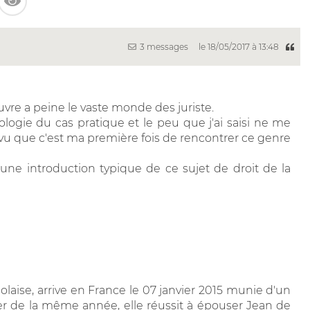
3 messages
le 18/05/2017 à 13:48
vre a peine le vaste monde des juriste.
ologie du cas pratique et le peu que j'ai saisi ne me
vu que c'est ma première fois de rencontrer ce genre
 une introduction typique de ce sujet de droit de la
laise, arrive en France le 07 janvier 2015 munie d'un
rier de la même année, elle réussit à épouser Jean de