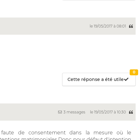
le 19/05/2017 à 08:01
0
Cette réponse a été utile
3 messages
le 19/05/2017 à 10:30
r faute de consentement dans la mesure où le
tentions matrimoniales.Donc pour défaut d'intention