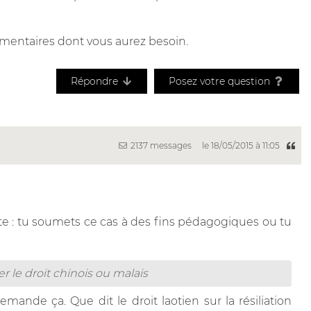
émentaires dont vous aurez besoin.
Répondre
Posez votre question
2137 messages
le 18/05/2015 à 11:05
e : tu soumets ce cas à des fins pédagogiques ou tu
quer le droit chinois ou malais
mande ça. Que dit le droit laotien sur la résiliation