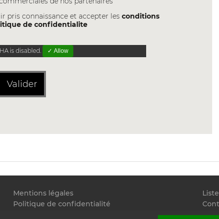
s commerciales de nos partenaires
ir pris connaissance et accepter les
conditions
itique de confidentialite
A is disabled.
✓ Allow
Valider
Mentions légales
List
Politique de confidentialité
Cont
Conditions générales d'utilisation
Flux