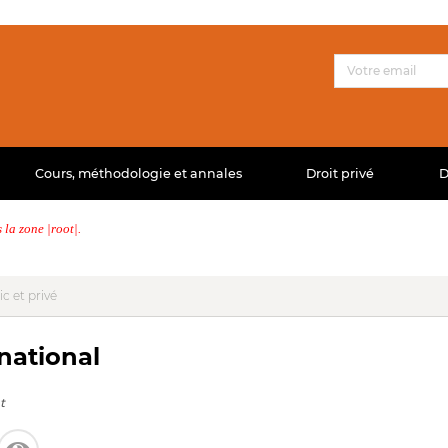
Cours, méthodologie et annales
Droit privé
D
la zone |root|.
ic et privé
national
t