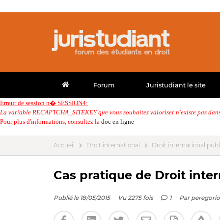
Forum
Juristudiant le site
Erreur de session n� SESSION4:
La variable RECAPTCHA_SITEKEY que vous souhaitez valoriser n'existe pas dans 
Pour plus d'informations, consultez la
doc en ligne
Accueil
Droit international
Droit international publ
Cas pratique de Droit inter
Publié le 18/05/2015
Vu 2275 fois
1
Par
peregorio