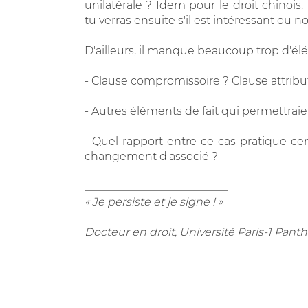
unilatérale ? Idem pour le droit chinois.
tu verras ensuite s'il est intéressant ou n
D'ailleurs, il manque beaucoup trop d'é
- Clause compromissoire ? Clause attribut
- Autres éléments de fait qui permettraie
- Quel rapport entre ce cas pratique cen
changement d'associé ?
__________________________
« Je persiste et je signe ! »
Docteur en droit, Université Paris-1 Pa