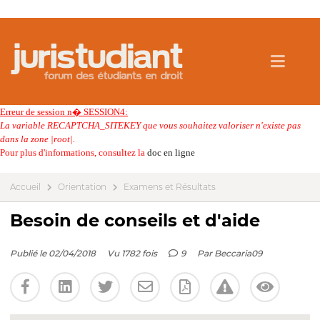
Erreur de session n� SESSION4:
La variable RECAPTCHA_SITEKEY que vous souhaitez valoriser n'existe pas
dans la zone |root|.
Pour plus d'informations, consultez la
doc en ligne
Accueil
Orientation
Examens et Résultats
Besoin de conseils et d'aide
Publié le 02/04/2018
Vu 1782 fois
9
Par
Beccaria09