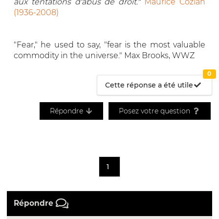
aux tentations d'abus de droit."
Maurice Cozian
(1936-2008)
"Fear," he used to say, "fear is the most valuable
commodity in the universe." Max Brooks, WWZ
0
Cette réponse a été utile
Répondre
Posez votre question
1
Répondre