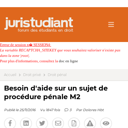
Erreur de session n� SESSION4:
La variable RECAPTCHA_SITEKEY que vous souhaitez valoriser n'existe pas
dans la zone |root|.
Pour plus d'informations, consultez la
doc en ligne
Accueil
Droit privé
Droit pénal
Besoin d'aide sur un sujet de
procédure pénale M2
Publié le 25/11/2016
Vu 1847 fois
3
Par
Dolores Hbt