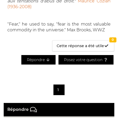
aux tentations d'abus de droit."
Maurice Cozian
(1936-2008)
"Fear," he used to say, "fear is the most valuable
commodity in the universe." Max Brooks, WWZ
0
Cette réponse a été utile
Répondre
Posez votre question
1
Répondre