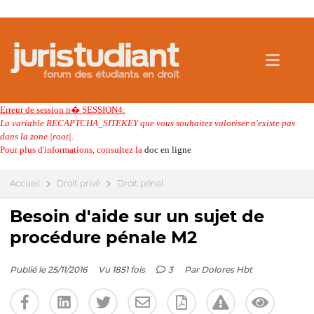
Erreur de session n� SESSION4:
La variable RECAPTCHA_SITEKEY que vous souhaitez valoriser n'existe pas
dans la zone |root|.
Pour plus d'informations, consultez la
doc en ligne
Accueil
Droit privé
Droit pénal
Besoin d'aide sur un sujet de
procédure pénale M2
Publié le 25/11/2016
Vu 1851 fois
3
Par
Dolores Hbt