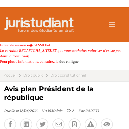
Erreur de session n� SESSION4:
La variable RECAPTCHA_SITEKEY que vous souhaitez valoriser n'existe pas
dans la zone |root|.
Pour plus d'informations, consultez la
doc en ligne
Accueil
Droit public
Droit constitutionnel
Avis plan Président de la
république
Publié le 12/04/2016
Vu 1830 fois
2
Par
PART33