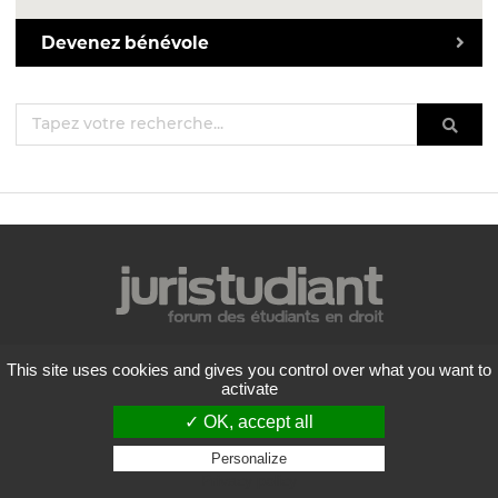
Devenez bénévole
Mentions légales
This site uses cookies and gives you control over what you want to
Politique de confidentialité
activate
Conditions générales d'utilisation
✓ OK, accept all
Liste des forums
Contactez-nous
Personalize
Privacy policy
Flux RSS