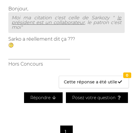
Bonjour,
Moi ma citation c'est celle de Sarkozy "
le
président est un collaborateur
, le patron c'est
moi"
Sarko a réellement dit ça ???
__________________________
Hors Concours
0
Cette réponse a été utile
Répondre
Posez votre question
1