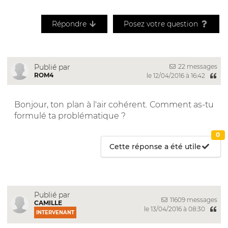
Répondre
Posez votre question
22 messages
Publié par
ROM4
le 12/04/2016 à 16:42
Bonjour, ton plan à l'air cohérent. Comment as-tu
formulé ta problématique ?
0
Cette réponse a été utile
Publié par
11609 messages
CAMILLE
le 13/04/2016 à 08:30
INTERVENANT