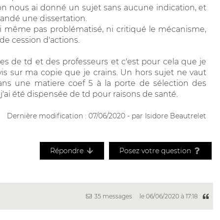
n nous ai donné un sujet sans aucune indication, et
mandé une dissertation.
n'ai même pas problématisé, ni critiqué le mécanisme,
 de cession d'actions.
es de td et des professeurs et c'est pour cela que je
 sur ma copie que je crains. Un hors sujet ne vaut
ans une matiere coef 5 à la porte de sélection des
j'ai été dispensée de td pour raisons de santé.
Dernière modification : 07/06/2020 - par Isidore Beautrelet
Répondre
Posez votre question
35 messages
le 06/06/2020 à 17:18