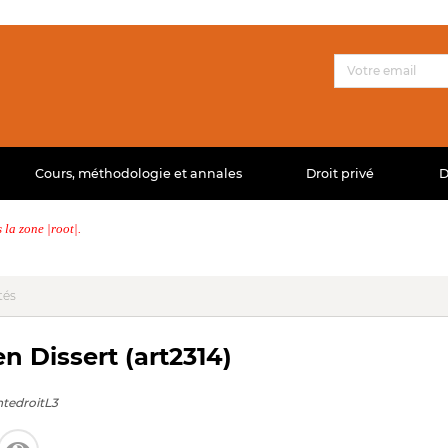
Cours, méthodologie et annales
Droit privé
D
la zone |root|.
tés
en Dissert (art2314)
ntedroitL3