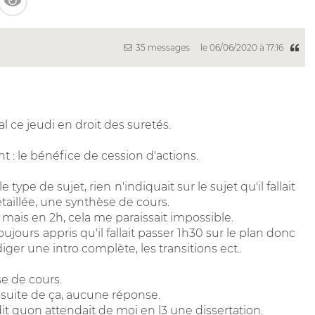
35 messages
le 06/06/2020 à 17:16
tal ce jeudi en droit des suretés.
nt : le bénéfice de cession d'actions.
ype de sujet, rien n'indiquait sur le sujet qu'il fallait
étaillée, une synthèse de cours.
on mais en 2h, cela me paraissait impossible.
jours appris qu'il fallait passer 1h30 sur le plan donc
ger une intro complète, les transitions ect..
se de cours.
a suite de ça, aucune réponse.
it quon attendait de moi en l3 une dissertation.