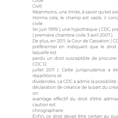
Code
Civil)
Néanmoins, une limite, à savoir qu'est exc
Hormis cela, le champ est vaste, il c
civile
1er juin 1999 ), une hypothèque ( CDC, pre
( première chambre civile 3 avril 2007 ).
De plus, en 2011, la Cour de Cassation ( 
préférentiel en indiquant que le droit
laquelle est
perdu un droit susceptible de procurer 
CDC 12
juillet 2011 ). Cette jurisprudence a 
répartitions et
dividendes. La CDC a admis la possibilité
déclaration de créance de la part du créan
un
avantage effectif du droit d'être admis
caution est
chirographaire.
Enfin, ce droit devait être certain au jo