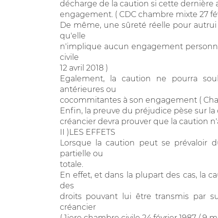
décharge de la caution si cette dernière 
engagement. ( CDC chambre mixte 27 févr
De même, une sûreté réelle pour autrui n
qu'elle
n'implique aucun engagement personnel à
civile
12 avril 2018 )
Egalement, la caution ne pourra sou
antérieures ou
cocommitantes à son engagement ( Cham
Enfin, la preuve du préjudice pèse sur la 
créancier devra prouver que la caution n'a
II )LES EFFETS
Lorsque la caution peut se prévaloir d
partielle ou
totale.
En effet, et dans la plupart des cas, la 
des
droits pouvant lui être transmis par s
créancier
( 1iere chambre civile 24 février 1987 / 9 ma