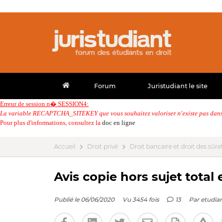
Forum
Juristudiant le site
Erreur de session n� SESSION4:
La variable RECAPTCHA_SITEKEY que vous souhaitez valoriser n'existe pas dans 
Pour plus d'informations, consultez la
doc en ligne
Accueil
Droit privé
Droit bancaire et droit des sûre
Avis copie hors sujet total 
Publié le 06/06/2020
Vu 3454 fois
13
Par
etudia