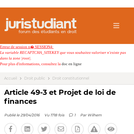
Erreur de session n� SESSION4:
La variable RECAPTCHA_SITEKEY que vous souhaitez valoriser n'existe pas
dans la zone |root|.
Pour plus d'informations, consultez la
doc en ligne
Accueil
Droit public
Droit constitutionnel
Article 49-3 et Projet de loi de
finances
Publié le 29/04/2016
Vu 1718 fois
1
Par
Wilhem