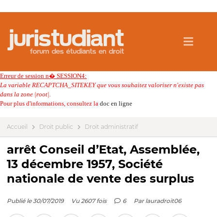
Erreur de session n� SESSION4:
La variable RECAPTCHA_SITEKEY que vous souhaitez valoriser n'existe pas
dans la zone |root|.
Pour plus d'informations, consultez la
doc en ligne
Accueil
Droit public
Droit administratif
arrêt Conseil d’Etat, Assemblée,
13 décembre 1957, Société
nationale de vente des surplus
Publié le 30/07/2019
Vu 2607 fois
6
Par
lauradroit06