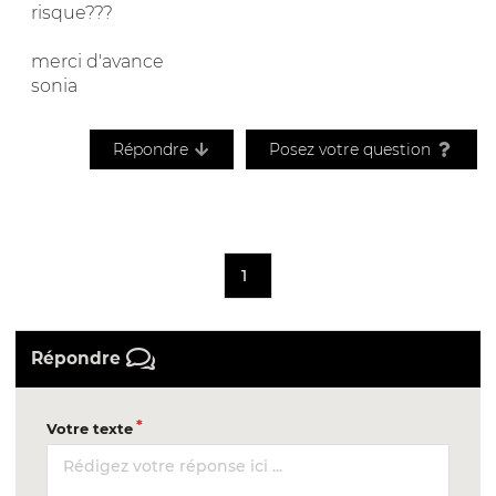
risque???
merci d'avance
sonia
Répondre
Posez votre question
1
Répondre
Votre texte