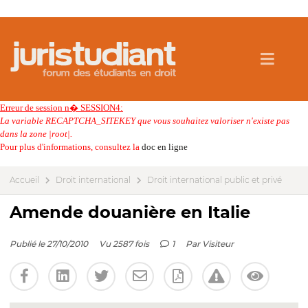
Erreur de session n� SESSION4:
La variable RECAPTCHA_SITEKEY que vous souhaitez valoriser n'existe pas
dans la zone |root|.
Pour plus d'informations, consultez la
doc en ligne
Accueil
Droit international
Droit international public et privé
Amende douanière en Italie
Publié le 27/10/2010
Vu 2587 fois
1
Par
Visiteur