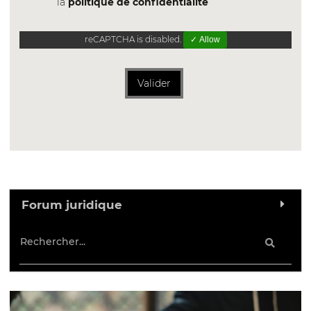
la
politique de confidentialite
reCAPTCHA is disabled.
✓ Allow
Valider
Forum juridique