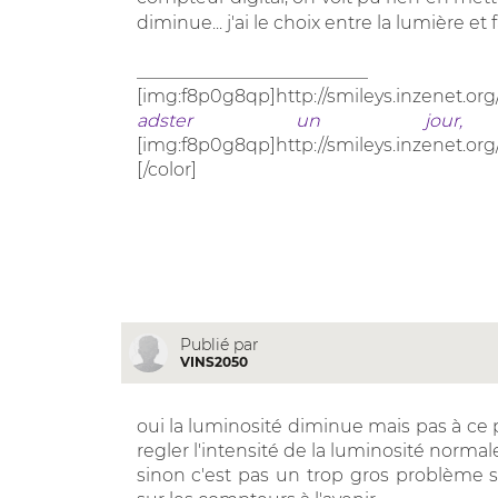
diminue... j'ai le choix entre la lumière et
__________________________
[img:f8p0g8qp]http://smileys.inzenet.org
adster un jour, 
[img:f8p0g8qp]http://smileys.inzenet.org
[/color]
Publié par
VINS2050
oui la luminosité diminue mais pas à ce
regler l'intensité de la luminosité norm
sinon c'est pas un trop gros problème s