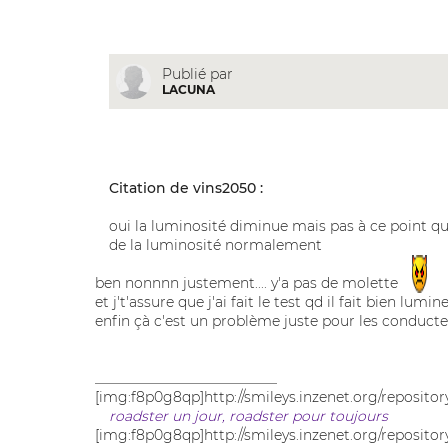
Publié par
LACUNA
Citation de vins2050 :
oui la luminosité diminue mais pas à ce point qu
de la luminosité normalement
ben nonnnn justement.... y'a pas de molette
et j't'assure que j'ai fait le test qd il fait bien 
enfin çà c'est un problème juste pour les conduct
__________________________
[img:f8p0g8qp]http://smileys.inzenet.org/reposito
roadster un jour, roadster pour toujours
[img:f8p0g8qp]http://smileys.inzenet.org/repositor