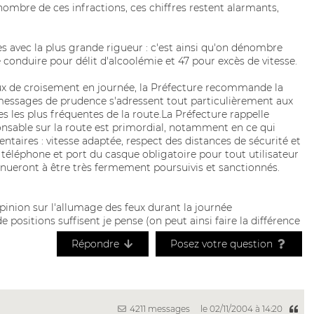
 nombre de ces infractions, ces chiffres restent alarmants,
es avec la plus grande rigueur : c'est ainsi qu'on dénombre
conduire pour délit d'alcoolémie et 47 pour excès de vitesse.
feux de croisement en journée, la Préfecture recommande la
essages de prudence s'adressent tout particulièrement aux
s les plus fréquentes de la route.La Préfecture rappelle
able sur la route est primordial, notamment en ce qui
taires : vitesse adaptée, respect des distances de sécurité et
u téléphone et port du casque obligatoire pour tout utilisateur
eront à être très fermement poursuivis et sanctionnés.
 opinion sur l'allumage des feux durant la journée
 positions suffisent je pense (on peut ainsi faire la différence
Répondre
Posez votre question
4211 messages
le 02/11/2004 à 14:20