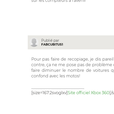
sur les compteurs à l'avenir
Publié par
FABCUBITUS1
Pour pas faire de recopiage, je dis parei
contre, ça ne me pose pas de problème 
faire diminuer le nombre de voitures q
confond avec les motos!
__________________________
[size=167:2svoglxv]
Site officiel Xbox 360
[/