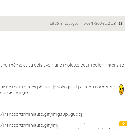
351 messages
le 03/11/2004 à 21:28
and même et tu dois avoir une molette pour regler l'intensité
lumineux de mettre mes phares, je vois quasi pu mon compteur
eurs de twingo
ry/Transports/miniauto.gif[/img:f8p0g8qp]
0
y/Transports/miniauto.gif[/img:f8p0g8qp][/color]