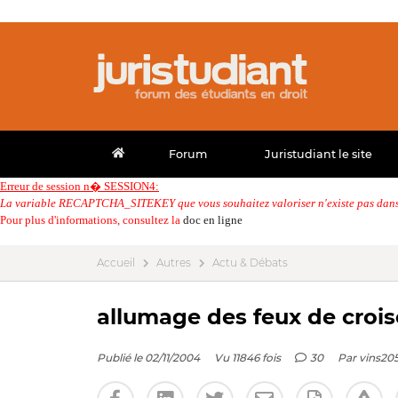
Forum
Juristudiant le site
Erreur de session n� SESSION4:
La variable RECAPTCHA_SITEKEY que vous souhaitez valoriser n'existe pas dans 
Pour plus d'informations, consultez la
doc en ligne
Accueil
Autres
Actu & Débats
allumage des feux de croi
Publié le 02/11/2004
Vu 11846 fois
30
Par
vins20