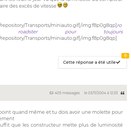
 faire des excès de vitesse
/repository/Transports/miniauto.gif[/img:f8p0g8qp]
ro
roadster pour toujours
/repository/Transports/miniauto.gif[/img:f8p0g8qp]
0
Cette réponse a été utile
405 messages
le 03/11/2004 à 12:33
 point quand même et tu dois avoir une molette pour
alement
uffit que les constructeur mette plus de luminosité