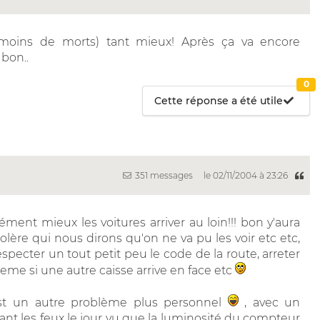
moins de morts) tant mieux! Après ça va encore
bon..
0
Cette réponse a été utile
351 messages
le 02/11/2004 à 23:26
arrément mieux les voitures arriver au loin!!! bon y'aura
lère qui nous dirons qu'on ne va pu les voir etc etc,
especter un tout petit peu le code de la route, arreter
eme si une autre caisse arrive en face etc
'est un autre problème plus personnel
, avec un
ant les feux le jour vu que la luminosité du compteur