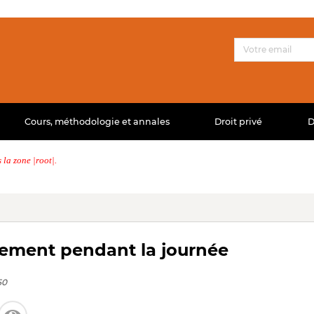
Cours, méthodologie et annales
Droit privé
D
la zone |root|.
sement pendant la journée
50