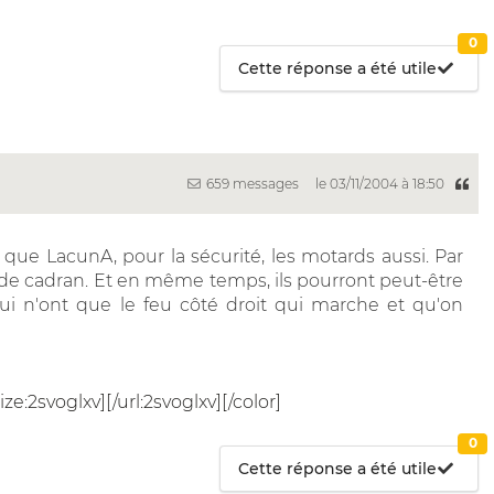
0
Cette réponse a été utile
659 messages
le 03/11/2004 à 18:50
l que LacunA, pour la sécurité, les motards aussi. Par
de cadran. Et en même temps, ils pourront peut-être
ui n'ont que le feu côté droit qui marche et qu'on
size:2svoglxv][/url:2svoglxv][/color]
0
Cette réponse a été utile