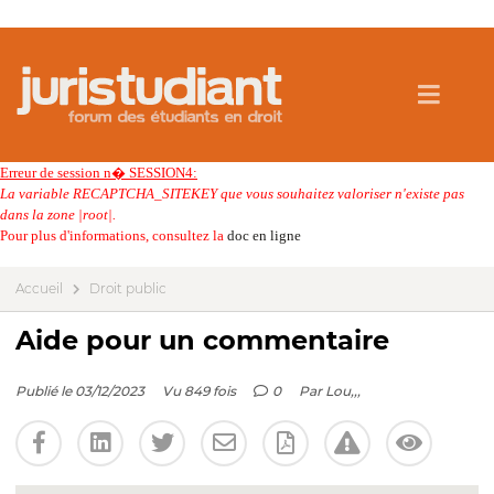
Erreur de session n� SESSION4:
La variable RECAPTCHA_SITEKEY que vous souhaitez valoriser n'existe pas
dans la zone |root|.
Pour plus d'informations, consultez la
doc en ligne
Accueil
Droit public
Aide pour un commentaire
Publié le 03/12/2023
Vu 849 fois
0
Par
Lou,,,