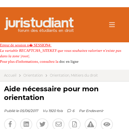
Erreur de session n� SESSION4:
La variable RECAPTCHA_SITEKEY que vous souhaitez valoriser n'existe pas
dans la zone |root|.
Pour plus d'informations, consultez la
doc en ligne
Accueil
Orientation
Orientation, Métiers du droit
Aide nécessaire pour mon
orientation
Publié le 05/06/2017
Vu 1920 fois
6
Par
Endevenir