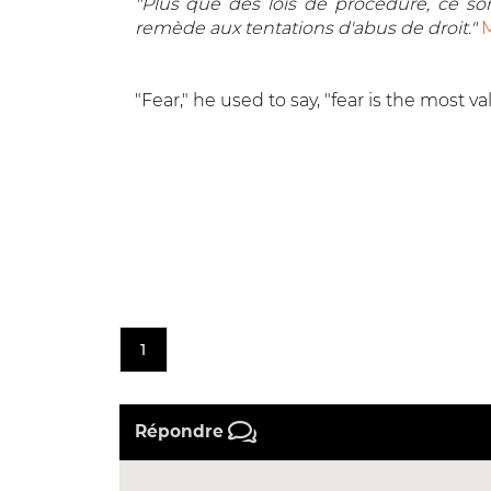
"Plus que des lois de procédure, ce sont
remède aux tentations d'abus de droit."
M
"Fear," he used to say, "fear is the most
1
Répondre