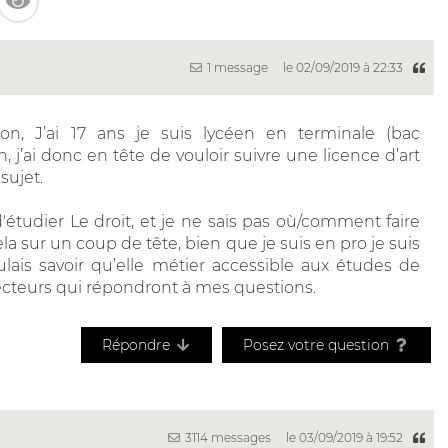
1 message
le 02/09/2019 à 22:33
, J’ai 17 ans je suis lycéen en terminale (bac
n, j’ai donc en tête de vouloir suivre une licence d’art
sujet.
 d'étudier Le droit, et je ne sais pas où/comment faire
la sur un coup de tête, bien que je suis en pro je suis
ulais savoir qu’elle métier accessible aux études de
ecteurs qui répondront à mes questions.
Répondre
Posez votre question
3114 messages
le 03/09/2019 à 19:52