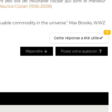
 des lois de neutralité fiscale qui sont le meilleur
aurice Cozian (1936-2008)
 valuable commodity in the universe." Max Brooks, WWZ
0
Cette réponse a été utile
Répondre
Posez votre question