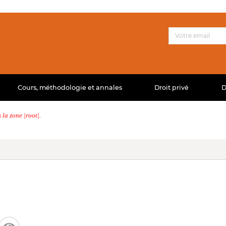
Cours, méthodologie et annales
Droit privé
D
la zone |root|.