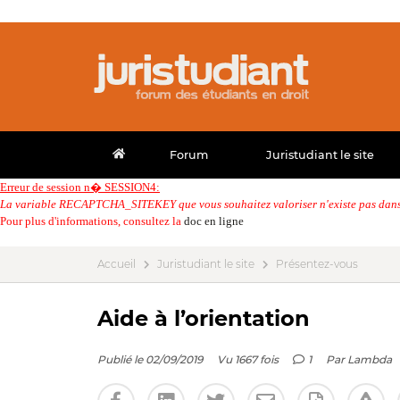
Forum
Juristudiant le site
Erreur de session n� SESSION4:
La variable RECAPTCHA_SITEKEY que vous souhaitez valoriser n'existe pas dans 
Pour plus d'informations, consultez la
doc en ligne
Accueil
Juristudiant le site
Présentez-vous
Aide à l’orientation
Publié le 02/09/2019
Vu 1667 fois
1
Par
Lambda