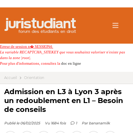
Erreur de session n� SESSION4:
La variable RECAPTCHA_SITEKEY que vous souhaitez valoriser n'existe pas
dans la zone |root|.
Pour plus d'informations, consultez la
doc en ligne
Accueil
Orientation
Admission en L3 à Lyon 3 après
un redoublement en L1 – Besoin
de conseils
Publié le 06/02/2025
Vu 1684 fois
1
Par
bananamilk