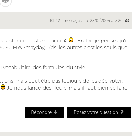
4211 messages
le 28/01/2004 à 13:26
ondant à un post de LacunA
. En fait je pense qu'il
ns2050, MW~mayday,... (dsl les autres c'est les seuls que
 vocabulaire, des formules, du style...
rmations, mais peut être pas toujours de les décrypter.
!
Je nous lance des fleurs mais il faut bien se faire
Répondre
Posez votre question