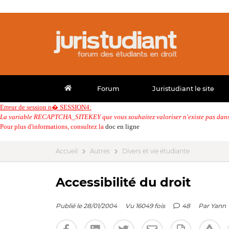
Forum
Juristudiant le site
Erreur de session n� SESSION4:
La variable RECAPTCHA_SITEKEY que vous souhaitez valoriser n'existe pas dans 
Pour plus d'informations, consultez la
doc en ligne
Accueil
Autres
Divers et vie étudiante
Accessibilité du droit
Publié le 28/01/2004
Vu 16049 fois
48
Par
Yann