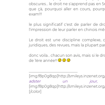
obscures... le droit ne s'apprend pas en 5m
que çà, pourquoi aller en cours, pourquoi
exam!!!
le plus significatif c'est de parler de d
l'impression de leur parler en chinois mêm
Le droit est une discipline complexe, qu
juridiques, des revues, mais la plupart par
donc voila... chacun son avis, mais si le d
de 1ère année!!
__________________________
[img:f8p0g8qp]http://smileys.inzenet.org
adster un jour, 
[img:f8p0g8qp]http://smileys.inzenet.org
[/color]