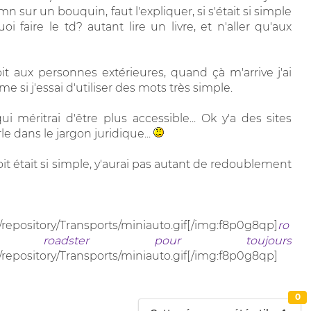
n sur un bouquin, faut l'expliquer, si s'était si simple
 faire le td? autant lire un livre, et n'aller qu'aux
roit aux personnes extérieures, quand çà m'arrive j'ai
e si j'essai d'utiliser des mots très simple.
i méritrai d'être plus accessible... Ok y'a des sites
le dans le jargon juridique...
roit était si simple, y'aurai pas autant de redoublement
/repository/Transports/miniauto.gif[/img:f8p0g8qp]
ro
roadster pour toujours
/repository/Transports/miniauto.gif[/img:f8p0g8qp]
0