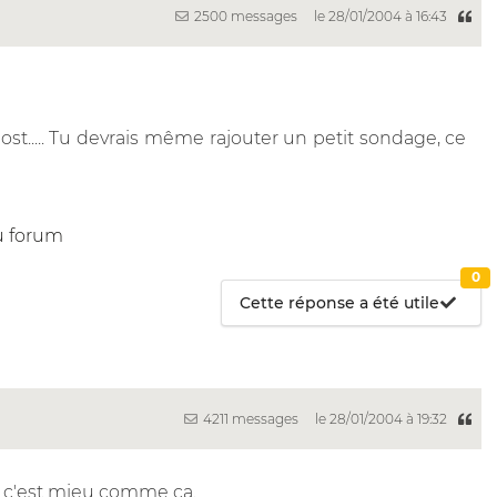
2500 messages
le 28/01/2004 à 16:43
st..... Tu devrais même rajouter un petit sondage, ce
u forum
0
Cette réponse a été utile
4211 messages
le 28/01/2004 à 19:32
ue c'est mieu comme ça.