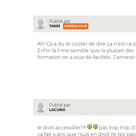
Publié par
YANN
MODÉRATEUR
Ah! Ca a du te coûter de dire ça n'est ce p
Enfin là il me semble que la plupart des
formation on a plus de facilités. J'aimerai
Publié par
LACUNA
le droit accessible?!!!
pas trop trop d
ca fait 4 ans que j'suis en droit (le tps pa