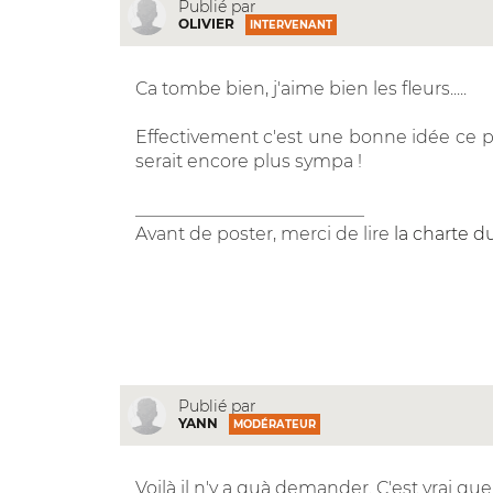
Publié par
OLIVIER
INTERVENANT
Ca tombe bien, j'aime bien les fleurs.....
Effectivement c'est une bonne idée ce po
serait encore plus sympa !
__________________________
Avant de poster, merci de lire
la charte d
Publié par
YANN
MODÉRATEUR
Voilà il n'y a quà demander. C'est vrai q