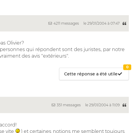
4211 messages
le 29/01/2004 à 07:47
as Olivier?
 personnes qui répondent sont des juristes, par notre
 vraiment des avis "extérieurs".
0
Cette réponse a été utile
351 messages
le 29/01/2004 à 11:09
'accord!
sse vite
) et certaines notions me semblent toujours