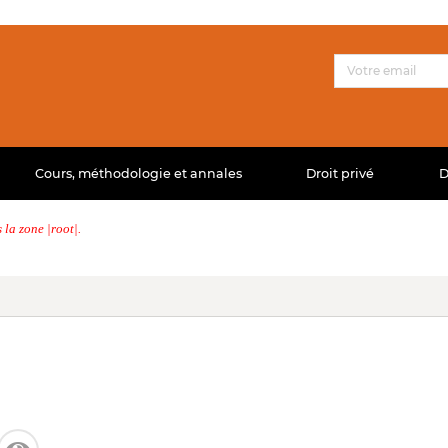
Cours, méthodologie et annales
Droit privé
D
la zone |root|.