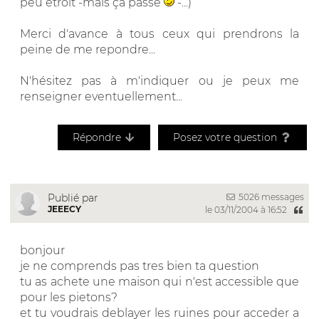
peu étroit -mais ça passe
-...)
Merci d'avance à tous ceux qui prendrons la
peine de me repondre...
N'hésitez pas à m'indiquer ou je peux me
renseigner eventuellement...
Répondre
Posez votre question
5026 messages
Publié par
JEEECY
le 03/11/2004 à 16:52
bonjour
je ne comprends pas tres bien ta question
tu as achete une maison qui n'est accessible que
pour les pietons?
et tu voudrais deblayer les ruines pour acceder a