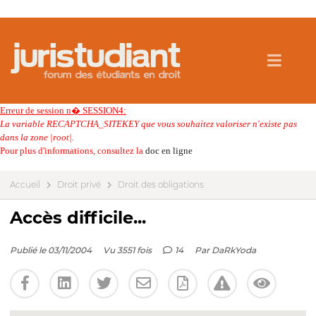
Erreur de session n� SESSION4:
La variable RECAPTCHA_SITEKEY que vous souhaitez valoriser n'existe pas
dans la zone |root|.
Pour plus d'informations, consultez la
doc en ligne
Accueil
Droit privé
Droit des obligations
Accès difficile...
Publié le 03/11/2004
Vu 3551 fois
14
Par
DaRkYoda