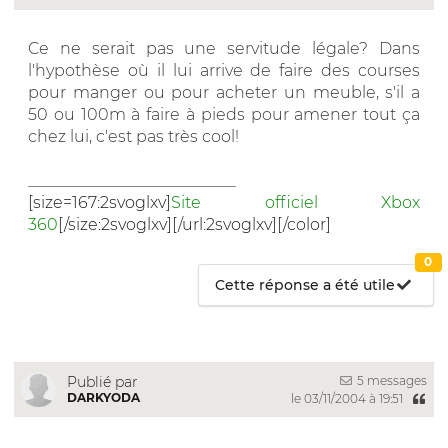
Ce ne serait pas une servitude légale? Dans
l'hypothèse où il lui arrive de faire des courses
pour manger ou pour acheter un meuble, s'il a
50 ou 100m à faire à pieds pour amener tout ça
chez lui, c'est pas très cool!
__________________________
[size=167:2svoglxv]
Site officiel Xbox
360
[/size:2svoglxv][/url:2svoglxv][/color]
0
Cette réponse a été utile
5 messages
Publié par
DARKYODA
le 03/11/2004 à 19:51