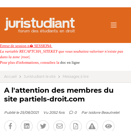
Erreur de session n� SESSION4:
La variable RECAPTCHA_SITEKEY que vous souhaitez valoriser n'existe pas
dans la zone |root|.
Pour plus d'informations, consultez la
doc en ligne
Accueil
Juristudiant le site
Messages à lire
A l'attention des membres du
site partiels-droit.com
Publié le 25/08/2021
Vu 2052 fois
0
Par
Isidore Beautrelet