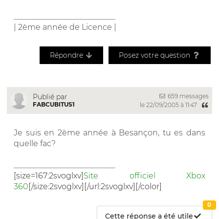
__________________________
| 2ème année de Licence |
Répondre
Posez votre question
659 messages
Publié par
FABCUBITUS1
le 22/09/2005 à 11:47
Je suis en 2ème année à Besançon, tu es dans
quelle fac?
__________________________
[size=167:2svoglxv]
Site officiel Xbox
360
[/size:2svoglxv][/url:2svoglxv][/color]
0
Cette réponse a été utile