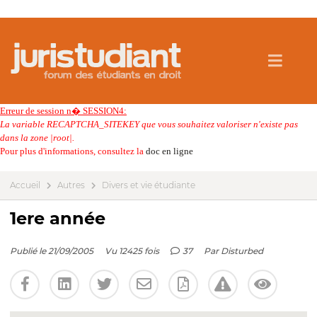
Erreur de session n� SESSION4:
La variable RECAPTCHA_SITEKEY que vous souhaitez valoriser n'existe pas
dans la zone |root|.
Pour plus d'informations, consultez la
doc en ligne
Accueil
Autres
Divers et vie étudiante
1ere année
Publié le 21/09/2005
Vu 12425 fois
37
Par
Disturbed