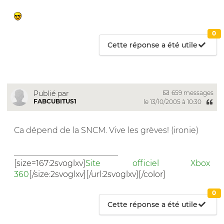
0
Cette réponse a été utile
659 messages
Publié par
FABCUBITUS1
le 13/10/2005 à 10:30
Ca dépend de la SNCM. Vive les grèves! (ironie)
__________________________
[size=167:2svoglxv]
Site officiel Xbox
360
[/size:2svoglxv][/url:2svoglxv][/color]
0
Cette réponse a été utile