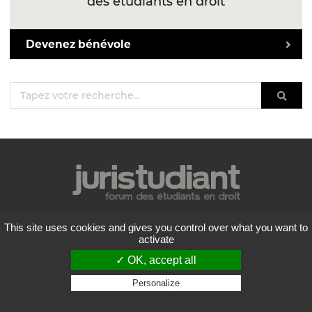
des étudiants en droit
Devenez bénévole
Mentions légales
This site uses cookies and gives you control over what you want to
activate
Politique de confidentialité
Conditions générales d'utilisation
✓ OK, accept all
Liste des forums
Personalize
Contactez-nous
Privacy policy
Flux RSS