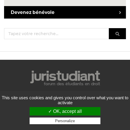
Devenez bénévole
Mentions légales
This site uses cookies and gives you control over what you want to
Politique de confidentialité
activate
Conditions générales d'utilisation
✓ OK, accept all
Liste des forums
Contactez-nous
Personalize
Privacy policy
Flux RSS