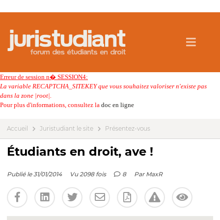
Erreur de session n� SESSION4:
La variable RECAPTCHA_SITEKEY que vous souhaitez valoriser n'existe pas
dans la zone |root|.
Pour plus d'informations, consultez la
doc en ligne
Accueil
Juristudiant le site
Présentez-vous
Étudiants en droit, ave !
Publié le 31/01/2014
Vu 2098 fois
8
Par
MaxR