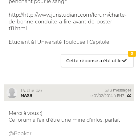
penchant pour le sang.".
http://http://www.juristudiant.com/forum/charte-
de-bonne-conduite-a-lire-avant-de-poster-
t11.html
Etudiant à l'Université Toulouse I Capitole.
0
Cette réponse a été utile
3 messages
Publié par
MAXR
le 01/02/2014 à 15:17
Merci à vous :)
Ce forum a l'air d'être une mine d'infos, parfait !
@Booker