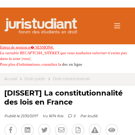
Erreur de session n� SESSION4:
La variable RECAPTCHA_SITEKEY que vous souhaitez valoriser n'existe pas
dans la zone |root|.
Pour plus d'informations, consultez la
doc en ligne
Accueil
Droit public
Droit constitutionnel
[DISSERT] La constitutionnalité
des lois en France
Publié le 21/10/2017
Vu 1674 fois
3
Par
lou56