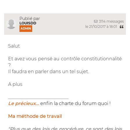
Publié par
3114 messages
LOUISDD
le 21/10/2017 à 18:01
ADMIN
Salut
Et avez vous pensé au contrôle constitutionnalité
?
Il faudra en parler dans un tel sujet.
A plus
__________________________
Le précieux...
enfin la charte du forum quoi !
Ma méthode de travail
"Plus que des lois de procédure, ce sont des lois