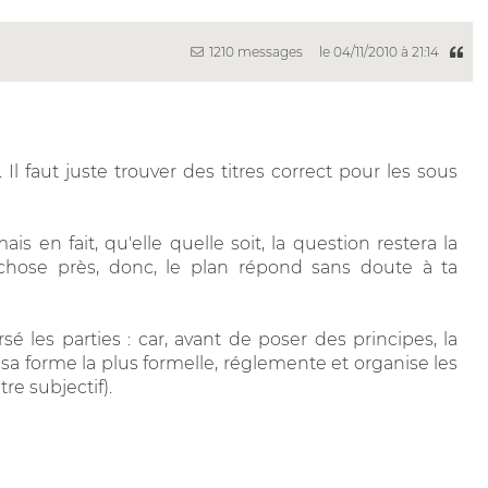
1210 messages
le 04/11/2010 à 21:14
 Il faut juste trouver des titres correct pour les sous
s en fait, qu'elle quelle soit, la question restera la
hose près, donc, le plan répond sans doute à ta
sé les parties : car, avant de poser des principes, la
sa forme la plus formelle, réglemente et organise les
re subjectif).