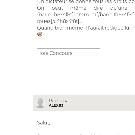
Un dictateur se donne tous les droits pol
On peut même dire qu'une Con
[barre:1h8x4f8t]l'emm...er[/barre:1h8x4f8
roues[/u:1h8x4f8t]...
Quand bien même il l'aurait rédigée lui-
__________________________
Hors Concours
Publié par
ALEX83
Salut,