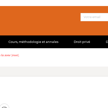
Cours, méthodologie et annales
Droit privé
D
la zone |root|.