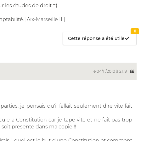
 les études de droit =)
.
mptabilité
. [Aix-Marseille III].
0
Cette réponse a été utile
le 04/11/2010 à 21:19
s parties, je pensais qu'il fallait seulement dire vite fait
le à Constitution car je tape vite et ne fait pas trop
e soit présente dans ma copie!!!
irais " quel est le but d'une Constitution et comment