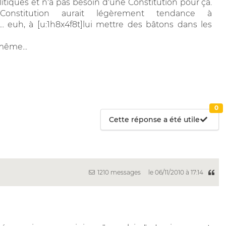
itiques et n'a pas besoin d'une Constitution pour ça.
stitution aurait légèrement tendance à
t]... euh, à [u:1h8x4f8t]lui mettre des bâtons dans les
même...
0
Cette réponse a été utile
1210 messages
le 06/11/2010 à 17:14