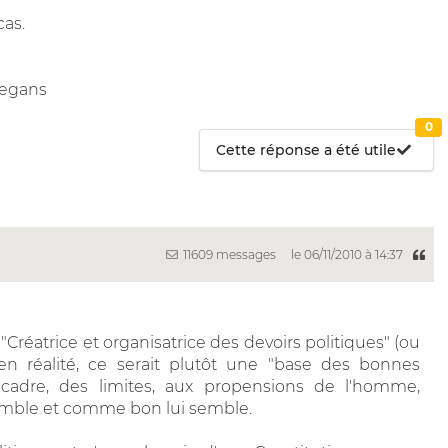
cas.
legans
0
Cette réponse a été utile
11609 messages
le 06/11/2010 à 14:37
is "Créatrice et organisatrice des devoirs politiques" (ou
'en réalité, ce serait plutôt une "base des bonnes
 cadre, des limites, aux propensions de l'homme,
 semble et comme bon lui semble.