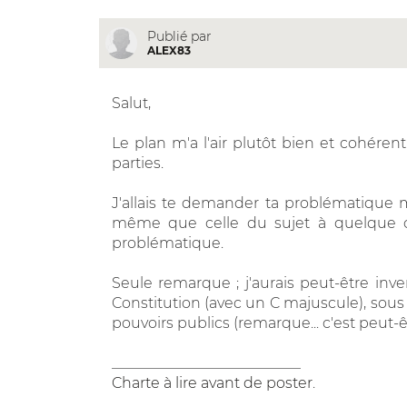
Publié par
ALEX83
Salut,
Le plan m'a l'air plutôt bien et cohérent.
parties.
J'allais te demander ta problématique mai
même que celle du sujet à quelque c
problématique.
Seule remarque ; j'aurais peut-être inver
Constitution (avec un C majuscule), sous 
pouvoirs publics (remarque... c'est peut-êt
__________________________
Charte à lire avant de poster
.