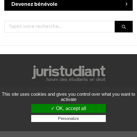
Devenez bénévole
Mentions légales
This site uses cookies and gives you control over what you want to
Politique de confidentialité
activate
Conditions générales d'utilisation
✓ OK, accept all
Liste des forums
Contactez-nous
Personalize
Privacy policy
Flux RSS
Copyright
2026 Juristudiant.com - Tous droits réservés