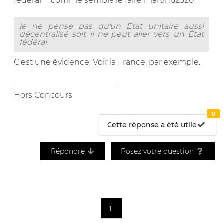
fédéral"°, comme semble le faire martin62520.
je ne pense pas qu'un État unitaire aussi
décentralisé soit il ne peut aller vers un État
fédéral
C'est une évidence. Voir la France, par exemple.
__________________________
Hors Concours
0
Cette réponse a été utile
Répondre
Posez votre question
1