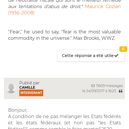
de neutralité fiscale qui sont le meilleur remède
aux tentations d'abus de droit."
Maurice Cozian
(1936-2008)
"Fear," he used to say, "fear is the most valuable
commodity in the universe." Max Brooks, WWZ
0
Cette réponse a été utile
Publié par
11609 messages
CAMILLE
le 24/09/2017 à 16:25
INTERVENANT
Bonjour,
A condition de ne pas mélanger les Etats fédérés
et les états fédéraux (et non pas "les Etats