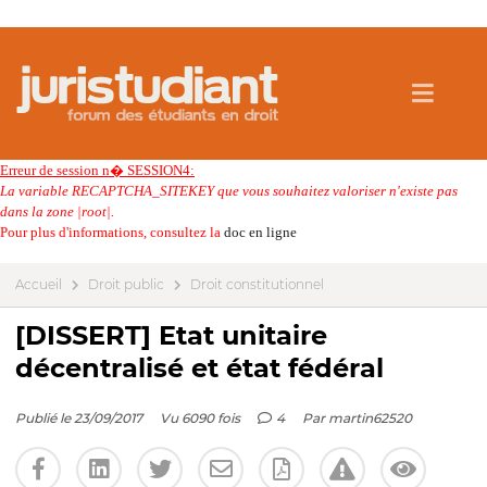
Erreur de session n� SESSION4:
La variable RECAPTCHA_SITEKEY que vous souhaitez valoriser n'existe pas
dans la zone |root|.
Pour plus d'informations, consultez la
doc en ligne
Accueil
Droit public
Droit constitutionnel
[DISSERT] Etat unitaire
décentralisé et état fédéral
Publié le 23/09/2017
Vu 6090 fois
4
Par
martin62520