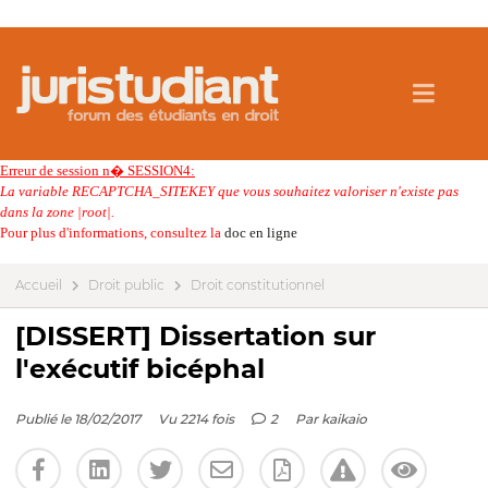
Erreur de session n� SESSION4:
La variable RECAPTCHA_SITEKEY que vous souhaitez valoriser n'existe pas
dans la zone |root|.
Pour plus d'informations, consultez la
doc en ligne
Accueil
Droit public
Droit constitutionnel
[DISSERT] Dissertation sur
l'exécutif bicéphal
Publié le 18/02/2017
Vu 2214 fois
2
Par
kaikaio