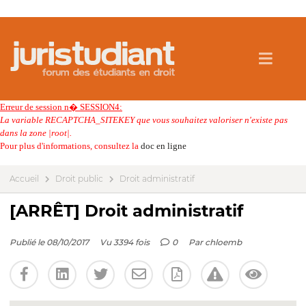
Erreur de session n� SESSION4:
La variable RECAPTCHA_SITEKEY que vous souhaitez valoriser n'existe pas
dans la zone |root|.
Pour plus d'informations, consultez la
doc en ligne
Accueil
Droit public
Droit administratif
[ARRÊT] Droit administratif
Publié le 08/10/2017
Vu 3394 fois
0
Par
chloemb