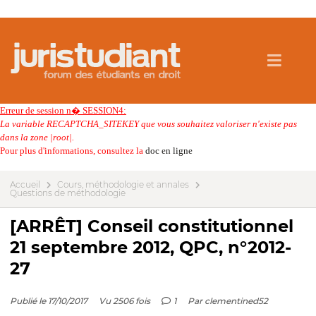
Erreur de session n� SESSION4:
La variable RECAPTCHA_SITEKEY que vous souhaitez valoriser n'existe pas
dans la zone |root|.
Pour plus d'informations, consultez la
doc en ligne
Accueil
Cours, méthodologie et annales
Questions de méthodologie
[ARRÊT] Conseil constitutionnel
21 septembre 2012, QPC, n°2012-
27
Publié le 17/10/2017
Vu 2506 fois
1
Par
clementined52