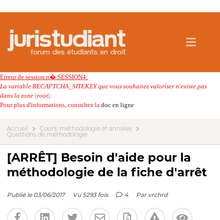
Erreur de session n� SESSION4:
La variable RECAPTCHA_SITEKEY que vous souhaitez valoriser n'existe pas
dans la zone |root|.
Pour plus d'informations, consultez la
doc en ligne
Accueil
Cours, méthodologie et annales
Questions de méthodologie
[ARRÊT] Besoin d'aide pour la
méthodologie de la fiche d'arrêt
Publié le 03/06/2017
Vu 5293 fois
4
Par
vrchrd