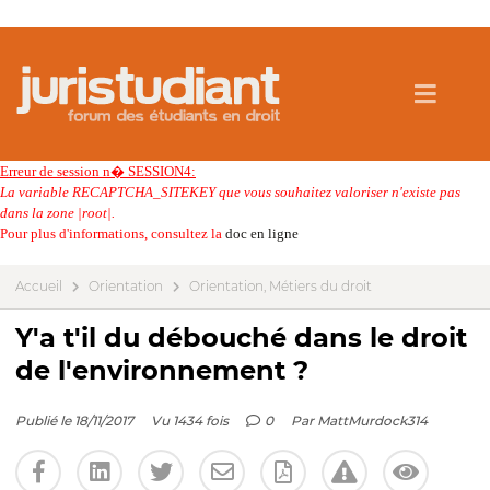
Erreur de session n� SESSION4:
La variable RECAPTCHA_SITEKEY que vous souhaitez valoriser n'existe pas
dans la zone |root|.
Pour plus d'informations, consultez la
doc en ligne
Accueil
Orientation
Orientation, Métiers du droit
Y'a t'il du débouché dans le droit
de l'environnement ?
Publié le 18/11/2017
Vu 1434 fois
0
Par
MattMurdock314