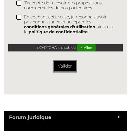
J'accepte de recevoir des propositions
commerciales de nos partenaires
En cochant cette case, je reconnais avoir
pris connaissance et accepter les
conditions générales d'utilisation
ainsi que
la
politique de confidentialite
reCAPTCHA is disabled.
✓ Allow
Valider
Forum juridique