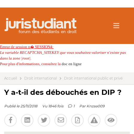
Erreur de session n� SESSION4:
La variable RECAPTCHA_SITEKEY que vous souhaitez valoriser n'existe pas
dans la zone |root|.
Pour plus d'informations, consultez la
doc en ligne
Accueil
Droit international
Droit international public et privé
Y a-t-il des débouchés en DIP ?
Publié le 25/11/2018
Vu 1846 fois
1
Par
Knzaa009