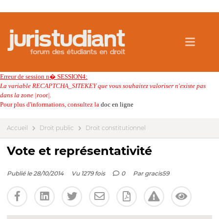
Erreur de session n� SESSION4:
La variable RECAPTCHA_SITEKEY que vous souhaitez valoriser n'existe pas
dans la zone |root|.
Pour plus d'informations, consultez la
doc en ligne
Accueil
Droit public
Droit constitutionnel
Vote et représentativité
Publié le 28/10/2014
Vu 1279 fois
0
Par
gracis59