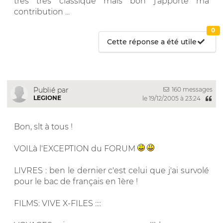
très très classique mais bon j'apporte ma
contribution ...
0
Cette réponse a été utile
160 messages
Publié par
LEGIONE
le 19/12/2005 à 23:24
Bon, slt à tous !
VOILà l'EXCEPTION du FORUM
LIVRES : ben le dernier c'est celui que j'ai survolé
pour le bac de français en 1ère !
FILMS: VIVE X-FILES ::::