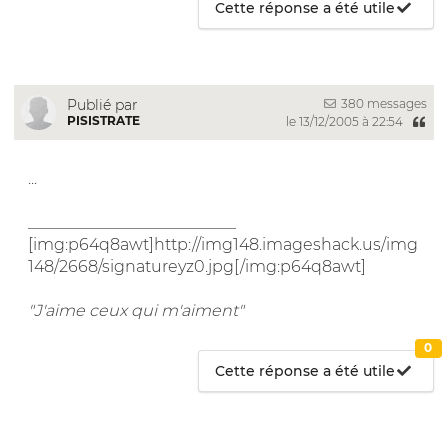
Cette réponse a été utile
380 messages
Publié par
PISISTRATE
le 13/12/2005 à 22:54
...
__________________________
[img:p64q8awt]http://img148.imageshack.us/img
148/2668/signatureyz0.jpg[/img:p64q8awt]
"J'aime ceux qui m'aiment"
0
Cette réponse a été utile