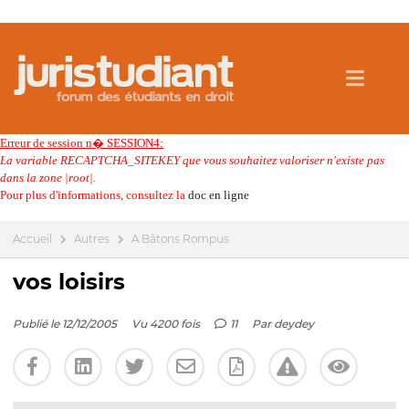
Erreur de session n� SESSION4:
La variable RECAPTCHA_SITEKEY que vous souhaitez valoriser n'existe pas
dans la zone |root|.
Pour plus d'informations, consultez la
doc en ligne
Accueil
Autres
A Bâtons Rompus
vos loisirs
Publié le 12/12/2005
Vu 4200 fois
11
Par
deydey