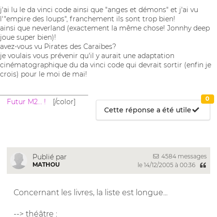
j'ai lu le da vinci code ainsi que "anges et démons" et j'ai vu
l'"empire des loups", franchement ils sont trop bien!
ainsi que neverland (exactement la même chose! Jonnhy deep
joue super bien)!
avez-vous vu Pirates des Caraïbes?
je voulais vous prévenir qu'il y aurait une adaptation
cinématographique du da vinci code qui devrait sortir (enfin je
crois) pour le moi de mai!
__________________________
0
Futur M2... !
[/color]
Cette réponse a été utile
4584 messages
Publié par
MATHOU
le 14/12/2005 à 00:36
Concernant les livres, la liste est longue...
--> théâtre :