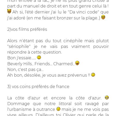
mon entrée à la fac, je ne lis plus grand chose à
part du manuel de droit et en tout genre celui là !
Ah si, l'été dernier j'ai lu le "Da vinci code" que
j'ai adoré (en me faisant bronzer sur la plage..)
2)vos films préférés
Alors n'étant pas du tout cinéphile mais plutot
"sériophile" je ne vais pas vraiment pouvoir
répondre à cette question.
Bon j'essaie......
Beverly Hills.. Friends... Charmed..
Non, c'est pas ça...
Ah bon, désolée, je vous avez prévenus !!
3) vos coins préférés de france
La côte d'azur et encore la côte d'azur.
Dommage que notre littoral soit ravagé par
l'urbanisme à outrance
mais je ne me vois pas
vivre ailleurs. D'ailleurs toi Olivier qui parle de la