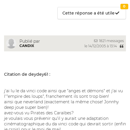
0
Cette réponse a été utile
1821 messages
Publié par
CANDIX
le 14/12/2005 à 13:14
Citation de deydey61 :
j'ai lu le da vinci code ainsi que "anges et démons" et j'ai vu
l'"empire des loups", franchement ils sont trop bien!
ainsi que neverland (exactement la même chose! Jonnhy
deep joue super bien)!
avez-vous vu Pirates des Caraïbes?
je voulais vous prévenir qu'il y aurait une adaptation
cinématographique du da vinci code qui devrait sortir (enfin
je crois) pour le moi de mai!