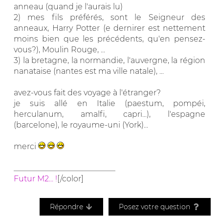
anneau (quand je l'aurais lu)
2) mes fils préférés, sont le Seigneur des
anneaux, Harry Potter (e dernirer est nettement
moins bien que les précédents, qu'en pensez-
vous?), Moulin Rouge, ...
3) la bretagne, la normandie, l'auvergne, la région
nanataise (nantes est ma ville natale), ...
avez-vous fait des voyage à l'étranger?
je suis allé en Italie (paestum, pompéi,
herculanum, amalfi, capri...), l'espagne
(barcelone), le royaume-uni (York)...
merci
__________________________
Futur M2... !
[/color]
Répondre
Posez votre question