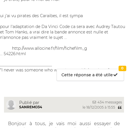
ui j'ai vu pirates des Caraïbes, il est sympa
pour l'adaptation de Da Vinci Code ca sera avec Audrey Tautou
et Tom Hanks, a vrai dire la bande annonce est nulle et
n'annonce pas vraiment le sujet ...
http://www.allocine.fr/film/fichefilm_g
... 54226.html
__________________________
0
"I never was someone who was at ease with happiness"
Cette réponse a été utile
434 messages
Publié par
SANREMO34
le 18/12/2005 à 15:55
Bonjour à tous, je vais moi aussi essayer de