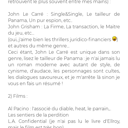
retrouvent le plus souvent entre mes mains) :
John Le Carré : Single&Single, Le tailleur de
Panama, Un pur espion, etc..
John Grisham : La Firme, La transaction, le Maitre
du jeu, etc...
(oui, j'aime bien les thrillers juridico-financiers
)
et autres du même genre...
Ceci étant, John Le Carré est unique dans son
genre, lisez le tailleur de Panama : je n'ai jamais lu
un roman moderne avec autant de style, de
cynisme, d'audace, les personnages sont cultes,
les dialogues savoureux, et je m'arrête là sinon je
vous en fais un résumé !
2) Films :
Al Pacino : l'associé du diable, heat, le parrain,..
Les sentiers de la perdition
L.A. Confidential (je n'ai pas lu le livre d'Ellroy,
mais le film est très bon)