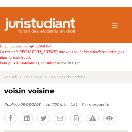
Erreur de session n� SESSION4:
La variable RECAPTCHA_SITEKEY que vous souhaitez valoriser n'existe pas
dans la zone |root|.
Pour plus d'informations, consultez la
doc en ligne
Accueil
Droit privé
Droit des obligations
voisin voisine
Publié le 08/06/2005
Vu 1700 fois
1
Par
marguerite