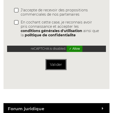
J'accepte de recevoir des propositions
commerciales de nos partenaires
En cochant cette case, je reconnais avoir
pris connaissance et accepter les
conditions générales d'utilisation
ainsi que
la
politique de confidentialite
reCAPTCHA is disabled.
✓ Allow
Valider
Forum juridique