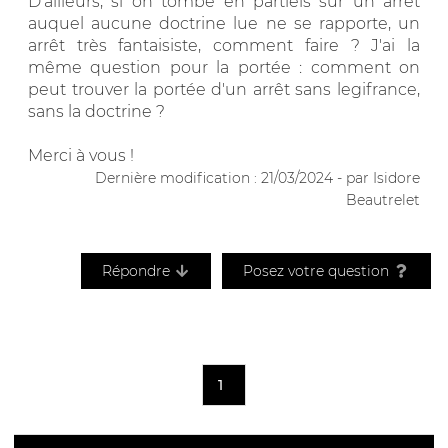
D'ailleurs, si on tombe en partiels sur un arrêt
auquel aucune doctrine lue ne se rapporte, un
arrêt très fantaisiste, comment faire ? J'ai la
même question pour la portée : comment on
peut trouver la portée d'un arrêt sans legifrance,
sans la doctrine ?
Merci à vous !
Dernière modification : 21/03/2024 - par Isidore
Beautrelet
Répondre
Posez votre question
1