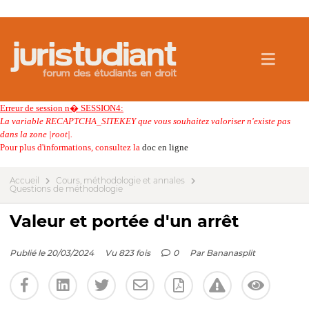
Erreur de session n� SESSION4:
La variable RECAPTCHA_SITEKEY que vous souhaitez valoriser n'existe pas
dans la zone |root|.
Pour plus d'informations, consultez la
doc en ligne
Accueil
Cours, méthodologie et annales
Questions de méthodologie
Valeur et portée d'un arrêt
Publié le 20/03/2024
Vu 823 fois
0
Par
Bananasplit