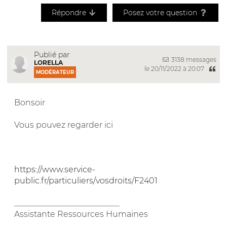
Répondre
Posez votre question
Publié par
3138 messages
LORELLA
le 20/11/2022 à 20:07
MODÉRATEUR
Bonsoir
Vous pouvez regarder ici
https://www.service-
public.fr/particuliers/vosdroits/F2401
__________________________
Assistante Ressources Humaines