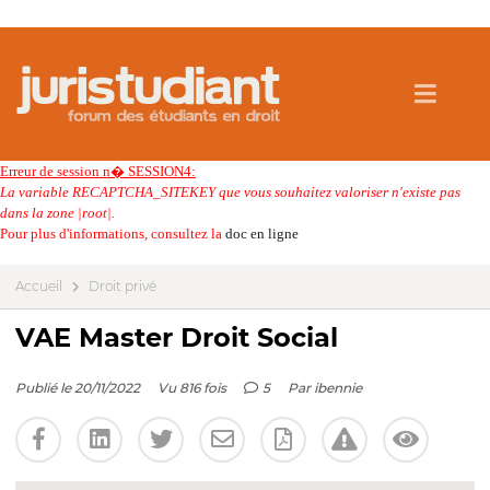
Erreur de session n� SESSION4:
La variable RECAPTCHA_SITEKEY que vous souhaitez valoriser n'existe pas
dans la zone |root|.
Pour plus d'informations, consultez la
doc en ligne
Accueil
Droit privé
VAE Master Droit Social
Publié le 20/11/2022
Vu 816 fois
5
Par
ibennie