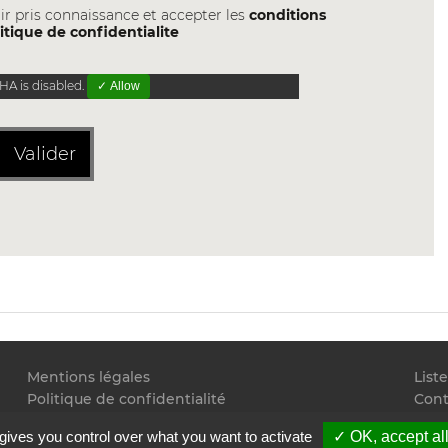
ir pris connaissance et accepter les
conditions
itique de confidentialite
A is disabled.
✓ Allow
Valider
Mentions légales
List
Politique de confidentialité
Cont
Conditions générales d'utilisation
Flux
gives you control over what you want to activate
✓ OK, accept al