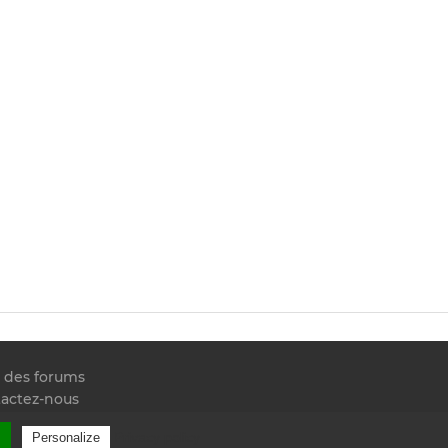
e des forums
actez-nous
 RSS
l
Privacy policy
Personalize