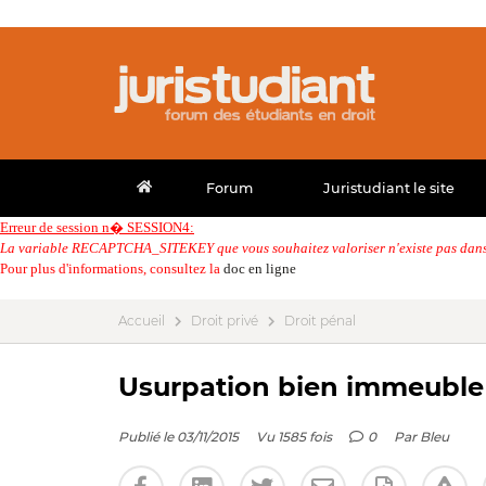
Forum
Juristudiant le site
Erreur de session n� SESSION4:
La variable RECAPTCHA_SITEKEY que vous souhaitez valoriser n'existe pas dans 
Pour plus d'informations, consultez la
doc en ligne
Accueil
Droit privé
Droit pénal
Usurpation bien immeuble
Publié le 03/11/2015
Vu 1585 fois
0
Par
Bleu