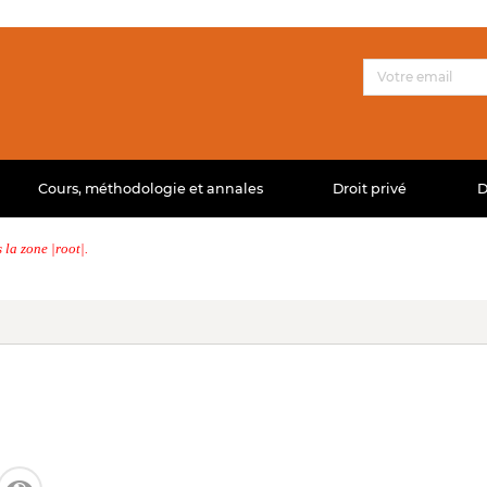
Cours, méthodologie et annales
Droit privé
D
la zone |root|.