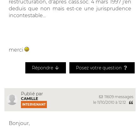
restructuration, d'apres cass.soc. 4 mars 1997 j'en
deduis que non mais est-ce une jurisprudence
incontestable...
merci
Répondre
Posez votre question
Publié par
11609 messages
CAMILLE
le 11/10/2010 à 12:12
INTERVENANT
Bonjour,