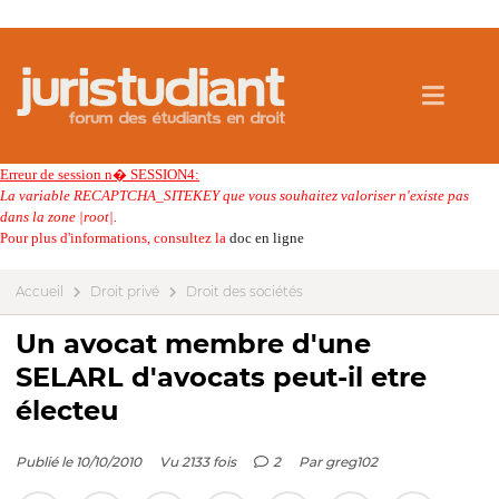
Erreur de session n� SESSION4:
La variable RECAPTCHA_SITEKEY que vous souhaitez valoriser n'existe pas
dans la zone |root|.
Pour plus d'informations, consultez la
doc en ligne
Accueil
Droit privé
Droit des sociétés
Un avocat membre d'une
SELARL d'avocats peut-il etre
électeu
Publié le 10/10/2010
Vu 2133 fois
2
Par
greg102